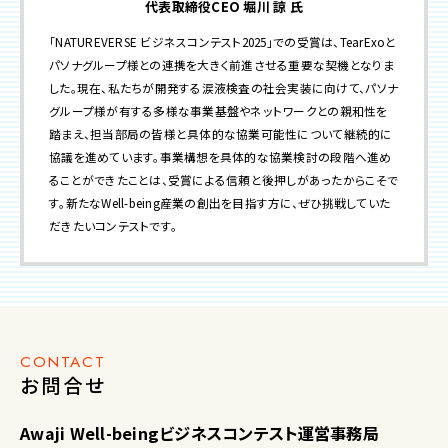
代表取締役CEO 堀川 諒 氏
「NATUREVERSE ビジネスコンテスト2025」での受賞は、TearExoと
パソナグループ様との連携を大きく前進させる重要な契機となりま
した。現在、私たちが開発する涙液検査の社会実装に向けて、パソナ
グループ様が有する多様な事業基盤やネットワークとの親和性を
踏まえ、担当部局の皆様と具体的な協業可能性について継続的に
協議を進めています。事業構想を具体的な協業検討の段階へ進め
ることができたことは、受賞による信頼と後押しがあったからこそで
す。新たなWell-being産業の創出を目指す方に、ぜひ挑戦していた
だきたいコンテストです。
CONTACT
お問合せ
Awaji Well-beingビジネスコンテスト運営事務局