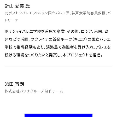
針山 愛美 氏
元ボストンバレエ、ベルリン国立バレエ団、神戸女学院客員教授、バ
レリーナ
ボリショイバレエ学校を首席で卒業。その後、ロシア、米国、欧
州などで活躍。ウクライナの首都キーウ（キエフ）の国立バレエ
学校で指導経験もあり、淡路島で避難者を受け入れ、バレエを
続ける環境をつくりたいと発案し、本プロジェクトを推進。
須田 智朗
株式会社パソナグループ 制作チーム