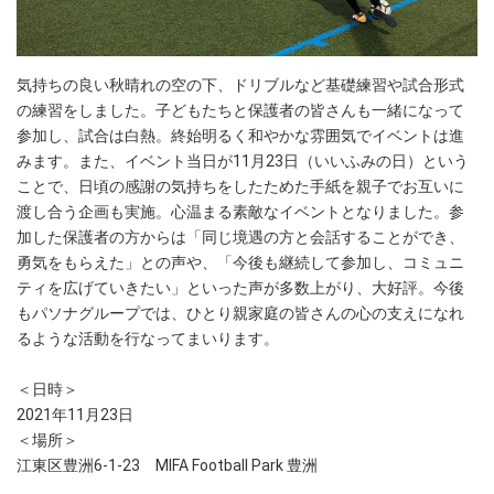
気持ちの良い秋晴れの空の下、ドリブルなど基礎練習や試合形式
の練習をしました。子どもたちと保護者の皆さんも一緒になって
参加し、試合は白熱。終始明るく和やかな雰囲気でイベントは進
みます。また、イベント当日が11月23日（いいふみの日）という
ことで、日頃の感謝の気持ちをしたためた手紙を親子でお互いに
渡し合う企画も実施。心温まる素敵なイベントとなりました。参
加した保護者の方からは「同じ境遇の方と会話することができ、
勇気をもらえた」との声や、「今後も継続して参加し、コミュニ
ティを広げていきたい」といった声が多数上がり、大好評。今後
もパソナグループでは、ひとり親家庭の皆さんの心の支えになれ
るような活動を行なってまいります。
＜日時＞
2021年11月23日
＜場所＞
江東区豊洲6-1-23 MIFA Football Park 豊洲