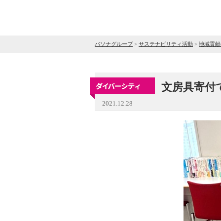
パソナグループ
>
サステナビリティ活動
>
地域貢献
文房具寄付
2021.12.28