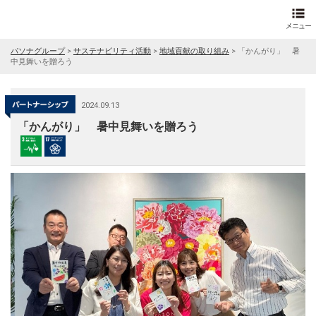
パソナグループ
>
サステナビリティ活動
>
地域貢献の取り組み
>
「かんがり」 暑
中見舞いを贈ろう
2024.09.13
「かんがり」 暑中見舞いを贈ろう