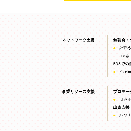
ネットワーク支援
勉強会・
外部
※内容
SNSで
Faceb
事業リソース支援
プロモー
LBA
出資支援
パソ