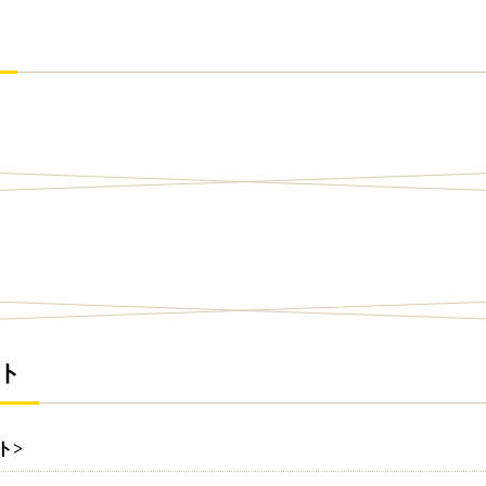
ート
ト>