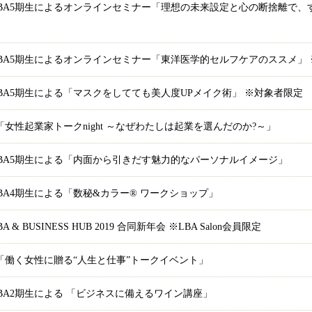
)開催 LBA5期生によるオンラインセミナー「理想の未来設定と心の断捨離
開催 LBA5期生によるオンラインセミナー「東洋医学的セルフケアのススメ」
開催 LBA5期生による「マスクをしてても美人度UPメイク術」 ※対象者限定
開催 「女性起業家トークnight ～なぜわたしは起業を選んだのか?～」
開催 LBA5期生による「内面から引きだす魅力的なパーソナルイメージ」
催 LBA4期生による「数秘&カラー® ワークショップ」
A & BUSINESS HUB 2019 合同新年会 ※LBA Salon会員限定
開催 「働く女性に贈る“人生と仕事”トークイベント」
催 LBA2期生による 「ビジネスに備えるワイン講座」