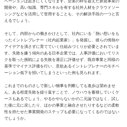
ベーションは起きにくくなります。企業の枠を超えた新規事業の
開発や、高い知識、専門スキルを有する社外人材をクラウドソー
シングなどを活用して登用することも、その解決手段の一つと言
えるでしょう。
そして、内部からの働きかけとして、社内にいる「熱い想いをも
ったイントレプレナー（社内起業家）」を発掘し、彼らの情熱や
アイデアを潰さずに育てていく仕組みづくりが必要とされていま
す。失敗を嫌う傾向のある日本企業では、人事評価においてリス
クを取った挑戦による失敗を適正に評価せず、既存事業と同様の
基準でマイナス評価を行い、意欲あるイントレプレナーのモチベ
ーション低下を招いてしまうといった例も見られます。
これまでのものさしで新しい物事を判断しても進歩は望めませ
ん。ある程度失敗を繰り返すことで、ノウハウを蓄積していくケ
ースもあるでしょう。やるかやらないかの二元論ではなく、試し
た後に元に戻したり、ほかの事業と融合させたりするなどの柔軟
性を持たせた事業開発のステップも必要になってくるのではない
でしょうか。