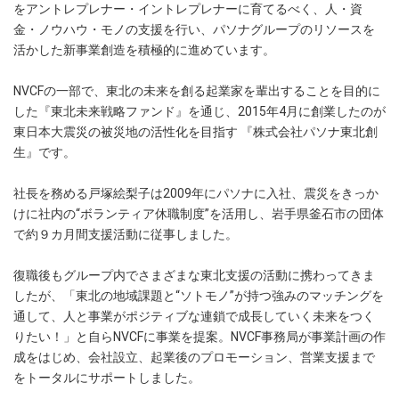
をアントレプレナー・イントレプレナーに育てるべく、人・資
金・ノウハウ・モノの支援を行い、パソナグループのリソースを
活かした新事業創造を積極的に進めています。
NVCFの一部で、東北の未来を創る起業家を輩出することを目的に
した『東北未来戦略ファンド』を通じ、2015年4月に創業したのが
東日本大震災の被災地の活性化を目指す 『株式会社パソナ東北創
生』です。
社長を務める戸塚絵梨子は2009年にパソナに入社、震災をきっか
けに社内の“ボランティア休職制度”を活用し、岩手県釜石市の団体
で約９カ月間支援活動に従事しました。
復職後もグループ内でさまざまな東北支援の活動に携わってきま
したが、「東北の地域課題と“ソトモノ”が持つ強みのマッチングを
通して、人と事業がポジティブな連鎖で成長していく未来をつく
りたい！」と自らNVCFに事業を提案。NVCF事務局が事業計画の作
成をはじめ、会社設立、起業後のプロモーション、営業支援まで
をトータルにサポートしました。