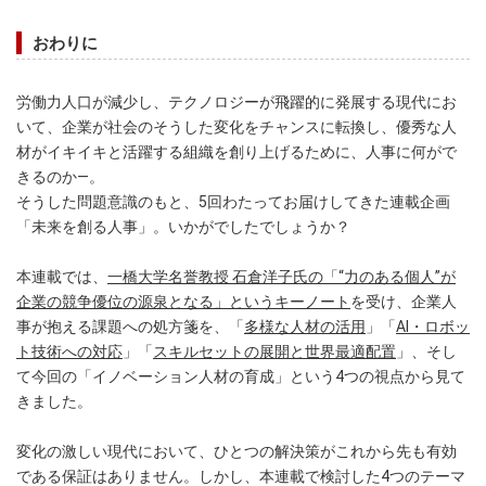
おわりに
労働力人口が減少し、テクノロジーが飛躍的に発展する現代にお
いて、企業が社会のそうした変化をチャンスに転換し、優秀な人
材がイキイキと活躍する組織を創り上げるために、人事に何がで
きるのか―。
そうした問題意識のもと、5回わたってお届けしてきた連載企画
「未来を創る人事」。いかがでしたでしょうか？
本連載では、
一橋大学名誉教授 石倉洋子氏の「“力のある個人”が
企業の競争優位の源泉となる」というキーノート
を受け、企業人
事が抱える課題への処方箋を、「
多様な人材の活用
」「
AI・ロボッ
ト技術への対応
」「
スキルセットの展開と世界最適配置
」、そし
て今回の「イノベーション人材の育成」という4つの視点から見て
きました。
変化の激しい現代において、ひとつの解決策がこれから先も有効
である保証はありません。しかし、本連載で検討した4つのテーマ