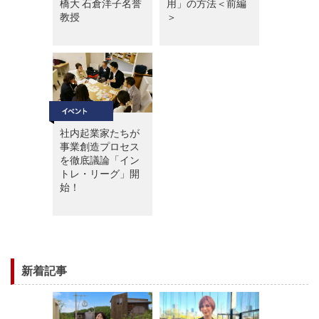
橋大 石倉洋子名誉
用」の方法＜前編
教授
＞
社内起業家たちが
事業創造プロセス
を徹底議論「イン
トレ・リーグ」開
始！
新着記事