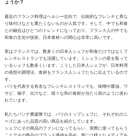
ょうか？
最近のフランス料理はヘルシー志向で、伝統的なフレンチと異な
り味付けなども重たくないものが人気です。そして、中でも和食
との融合はひとつのトレンドになっており、フランス人の中でも
和食の文化や技術、日本食材への関心は非常に高いです。
実はフランスでは、数多くの日本人シェフが和食だけではなくフ
レンチレストランでも活躍しています。ミシュランの星を取って
いるシェフも数多くいます。こうした日本人シェフが、日本料理
の発想や調理法、食材をフランス人シェフたちに伝えているので
す。
パリを代表する有名なフレンチレストランでも、味噌や醤油、ワ
サビ、柚子、出汁など、様々な和の食材が当たり前のように使わ
れています。
私たちパソナ農援隊では、パリのトップシェフに、それぞれのニ
ーズにあった品質の高い商品を紹介しています。
シェフにその商品のファンになってもらい、実際に使ってもらう
ことでその商品のブランド価値を高め、更には様々なメディアを