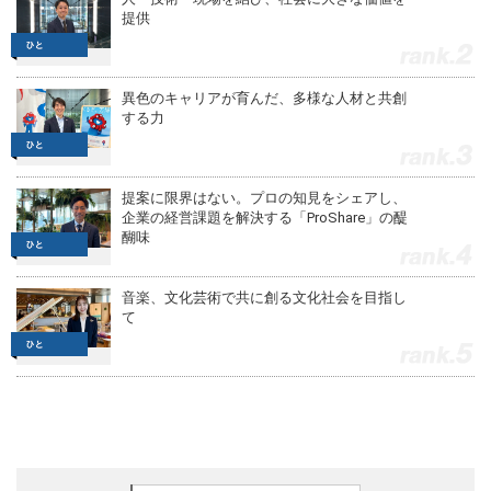
提供
2
異色のキャリアが育んだ、多様な人材と共創
する力
3
提案に限界はない。プロの知見をシェアし、
企業の経営課題を解決する「ProShare」の醍
醐味
4
音楽、文化芸術で共に創る文化社会を目指し
て
5