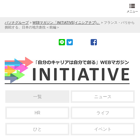
パソナグループ
>
WEBマガジン「INITIATIVE(イニシアチブ)」
>
フランス・パリから
挑戦する、日本の地方創生＜前編＞
一覧
ニュース
HR
ライフ
ひと
イベント