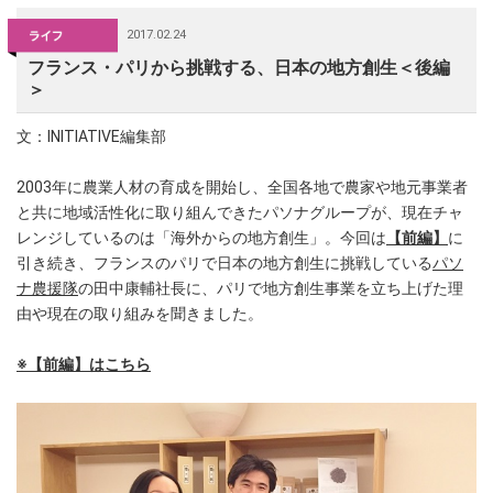
2017.02.24
フランス・パリから挑戦する、日本の地方創生＜後編
＞
文：INITIATIVE編集部
2003年に農業人材の育成を開始し、全国各地で農家や地元事業者
と共に地域活性化に取り組んできたパソナグループが、現在チャ
レンジしているのは「海外からの地方創生」。今回は
【前編】
に
引き続き、フランスのパリで日本の地方創生に挑戦している
パソ
ナ農援隊
の田中康輔社長に、パリで地方創生事業を立ち上げた理
由や現在の取り組みを聞きました。
※【前編】はこちら