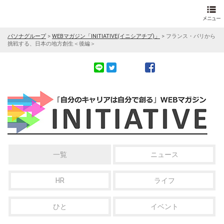
パソナグループ
>
WEBマガジン「INITIATIVE(イニシアチブ)」
>
フランス・パリから
挑戦する、日本の地方創生＜後編＞
一覧
ニュース
HR
ライフ
ひと
イベント