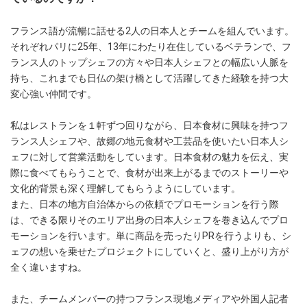
フランス語が流暢に話せる2人の日本人とチームを組んでいます。
それぞれパリに25年、13年にわたり在住しているベテランで、フ
ランス人のトップシェフの方々や日本人シェフとの幅広い人脈を
持ち、これまでも日仏の架け橋として活躍してきた経験を持つ大
変心強い仲間です。
私はレストランを１軒ずつ回りながら、日本食材に興味を持つフ
ランス人シェフや、故郷の地元食材や工芸品を使いたい日本人シ
ェフに対して営業活動をしています。日本食材の魅力を伝え、実
際に食べてもらうことで、食材が出来上がるまでのストーリーや
文化的背景も深く理解してもらうようにしています。
また、日本の地方自治体からの依頼でプロモーションを行う際
は、できる限りそのエリア出身の日本人シェフを巻き込んでプロ
モーションを行います。単に商品を売ったりPRを行うよりも、シ
ェフの想いを乗せたプロジェクトにしていくと、盛り上がり方が
全く違いますね。
また、チームメンバーの持つフランス現地メディアや外国人記者