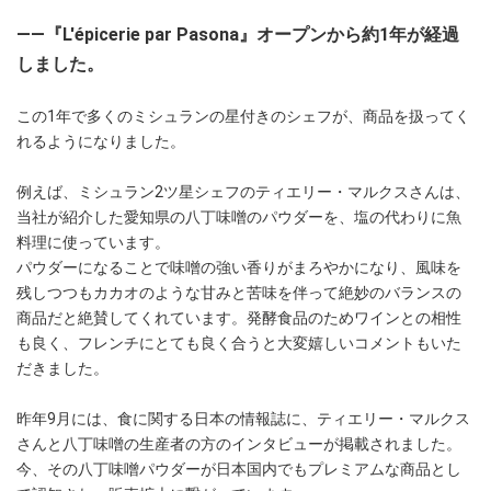
――『L'épicerie par Pasona』オープンから約1年が経過
しました。
この1年で多くのミシュランの星付きのシェフが、商品を扱ってく
れるようになりました。
例えば、ミシュラン2ツ星シェフのティエリー・マルクスさんは、
当社が紹介した愛知県の八丁味噌のパウダーを、塩の代わりに魚
料理に使っています。
パウダーになることで味噌の強い香りがまろやかになり、風味を
残しつつもカカオのような甘みと苦味を伴って絶妙のバランスの
商品だと絶賛してくれています。発酵食品のためワインとの相性
も良く、フレンチにとても良く合うと大変嬉しいコメントもいた
だきました。
昨年9月には、食に関する日本の情報誌に、ティエリー・マルクス
さんと八丁味噌の生産者の方のインタビューが掲載されました。
今、その八丁味噌パウダーが日本国内でもプレミアムな商品とし