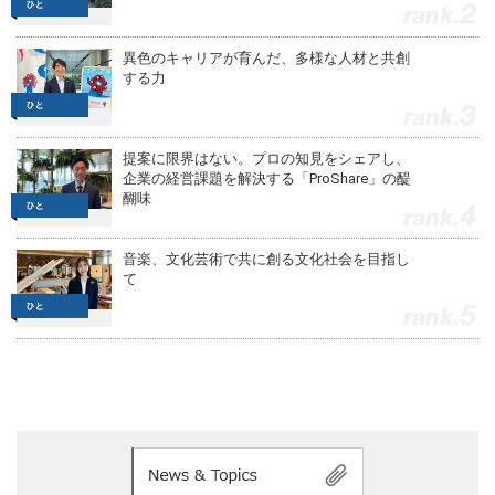
2
異色のキャリアが育んだ、多様な人材と共創
する力
3
提案に限界はない。プロの知見をシェアし、
企業の経営課題を解決する「ProShare」の醍
醐味
4
音楽、文化芸術で共に創る文化社会を目指し
て
5