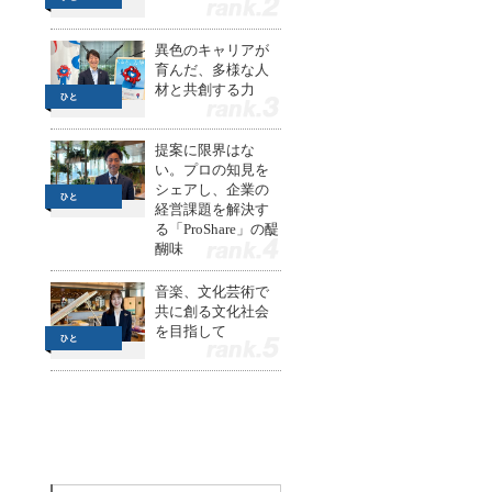
2
異色のキャリアが
育んだ、多様な人
材と共創する力
3
提案に限界はな
い。プロの知見を
シェアし、企業の
経営課題を解決す
る「ProShare」の醍
醐味
4
音楽、文化芸術で
共に創る文化社会
を目指して
5