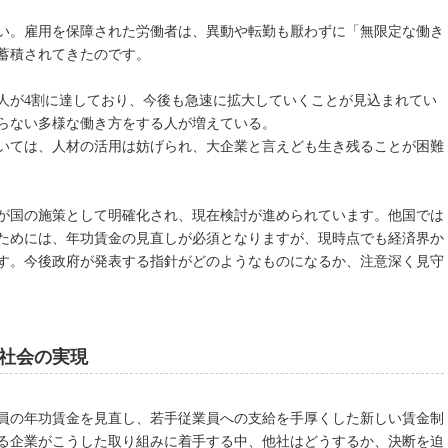
い。雇用を保障された労働者は、異動や転勤も厭わずに「無限定な働き
蓄積されてきたのです。
人が4割に達しており、今後も急速に拡大していくことが見込まれてい
らない多様な働き方をする人が増えている。
いては、人材の活用は妨げられ、大企業と言えども生き残ることが困難
が国の施策として明確化され、現在検討が進められています。他国では
ためには、年功賃金の見直しが必須となりますが、現時点でも経済界か
す。今後政府が発表する指針がどのようなものになるか、注意深く見守
社会の実現
業員の年功賃金を見直し、若手従業員への支給を手厚くした新しい賃金制
る企業がこうした取り組みに着手する中、他社はどうするか、決断を迫