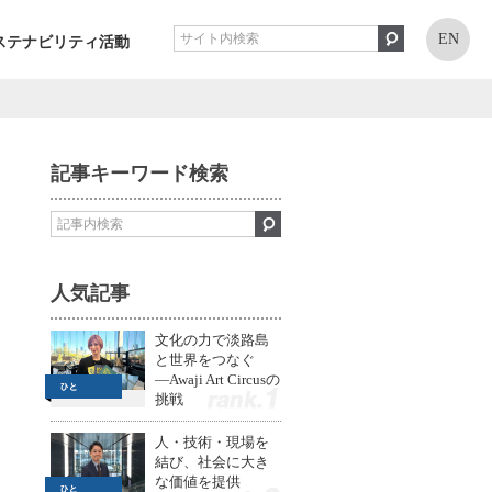
EN
ステナビリティ活動
記事キーワード検索
人気記事
文化の力で淡路島
と世界をつなぐ
—Awaji Art Circusの
挑戦
1
人・技術・現場を
結び、社会に大き
な価値を提供