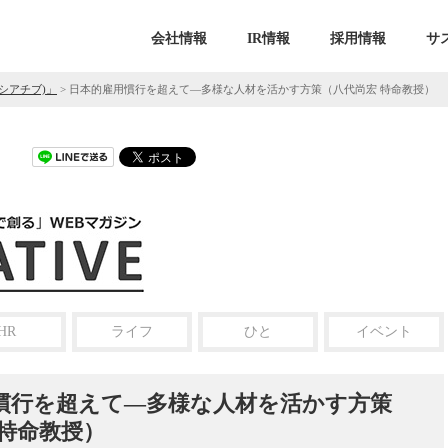
会社情報
IR情報
採用情報
サ
ニシアチブ)」
>
日本的雇用慣行を超えて―多様な人材を活かす方策（八代尚宏 特命教授）
HR
ライフ
ひと
イベント
慣行を超えて―多様な人材を活かす方策
 特命教授）