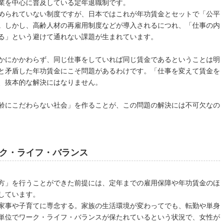
業を中心に普及している定年退職制です。
められていない制度ですが、日本ではこれが年功賃金とセットで「公平
。しかし、高齢人材の再雇用制度などが導入されるにつれ、「仕事の内
る」という避けて通れない課題が生まれています。
かにかかわらず、同じ仕事をしていれば同じ賃金であるということは明
と矛盾した年功賃金にこそ問題があるわけです。「仕事を変えて賃金を
、抜本的な解決にはなりません。
齢にこだわらない社会」を作ることが、この問題の解決には不可欠なの
ク・ライフ・バランス
方」を行うことができた前提には、定年までの雇用保障や年功賃金のほ
しています。
家事や子育てに専念する。家族の生活環境が変わってでも、転勤や単身
単位でワーク・ライフ・バランスが保たれているという状況で、女性が