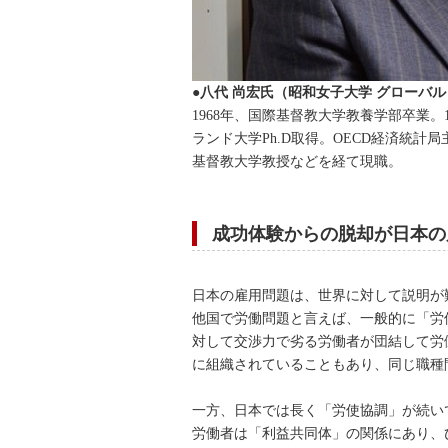
●八代 尚宏氏（昭和女子大学 グローバ
1968年、国際基督教大学教養学部卒業。
ランド大学Ph.D取得。OECD経済統
基督教大学教授などを経て現職。
成功体験からの脱却が日本の
日本の雇用問題は、世界に対して説明が
他国で労働問題と言えば、一般的に「労
対して交渉力で劣る労働者が団結して労
に組織されていることもあり、同じ職種
一方、日本では長く「労使協調」が続い
労働者は「利益共同体」の関係にあり、