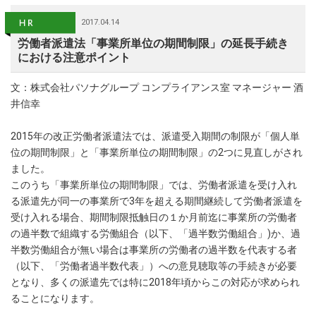
2017.04.14
労働者派遣法「事業所単位の期間制限」の延長手続き
における注意ポイント
文：株式会社パソナグループ コンプライアンス室 マネージャー 酒
井信幸
2015年の改正労働者派遣法では、派遣受入期間の制限が「個人単
位の期間制限」と「事業所単位の期間制限」の2つに見直しがされ
ました。
このうち「事業所単位の期間制限」では、労働者派遣を受け入れ
る派遣先が同一の事業所で3年を超える期間継続して労働者派遣を
受け入れる場合、期間制限抵触日の１か月前迄に事業所の労働者
の過半数で組織する労働組合（以下、「過半数労働組合」)か、過
半数労働組合が無い場合は事業所の労働者の過半数を代表する者
（以下、「労働者過半数代表」）への意見聴取等の手続きが必要
となり、多くの派遣先では特に2018年頃からこの対応が求められ
ることになります。