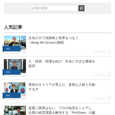
人気記事
文化の力で淡路島と世界をつなぐ
—Awaji Art Circusの挑戦
1
人・技術・現場を結び、社会に大きな価値を
提供
2
異色のキャリアが育んだ、多様な人材と共創
する力
3
提案に限界はない。プロの知見をシェアし、
企業の経営課題を解決する「ProShare」の醍