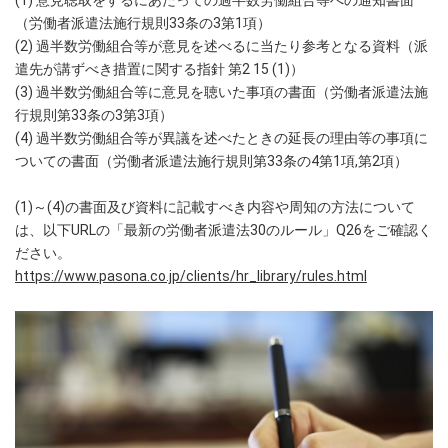
（労働者派遣法施行規則33条の3第1項）
(2) 過半数労働組合等が意見を述べるに当たり参考となる資料（派
遣先が講ずべき措置に関する指針 第2 15 (1)）
(3) 過半数労働組合等に意見を聴いた事項の書面（労働者派遣法施
行規則第33条の3第3項）
(4) 過半数労働組合等が異議を述べたときの延長の理由等の事項に
ついての書面（労働者派遣法施行規則第33条の4第1項,第2項）
(1)～(4)の書面及び資料に記載すべき内容や周知の方法について
は、以下URLの「最新の労働者派遣法30のルール」Q26をご確認く
ださい。
https://www.pasona.co.jp/clients/hr_library/rules.html