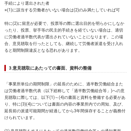
手続により選出された者
※(1)に該当する労働者がいない場合は(2)のみ満たしていれば可
特に(2)に留意が必要で、投票等の際に選出目的を明らかにしなか
ったり、投票、挙手等の民主的手続きを経ていない場合は、適切
に労働者過半数代表が選出されていないことになります。この場
合、意見聴取を行ったとしても、継続して労働者派遣を受け入れ
ると期間制限違反となる恐れがあります。
3.意見聴取にあたっての書面、資料の整備
「事業所単位の期間制限」の延長のために、過半数労働組合また
は労働者過半数代表（以下総称して「過半数労働組合等」)への意
見聴取に際しては、以下(1)～(4)の書面と資料を整備する必要があ
り、特に(3)(4)については書面の内容の事業所内での周知、及び、
延長前の派遣可能期間が経過してから3年間保存することが義務付
けられています。
(1) 意見聴取をするにあたっての過半数労働組合等への通知書面