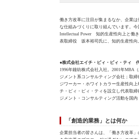
働き方改革に注目が集まるなか、企業は
な仕組みづくりに取り組んでいます。今回は、パソ
Intellectual Power 知的生
表取締役 坂本裕司氏に、知的生産性向
●株式会社エイチ・ピィ・ピィ・ティ 
1996年鐘紡株式会社入社。2001年M
ジメント系コンサルティング会社；取締役、同年ISPI（in
ジワーカー・ホワイトカラー生産性向上研究団体；U
チ・ピィ・ピィ・ティを設立し代表取締
ジメント・コンサルティング活動を国内
「創造的業務」とは何か
企業担当者の皆さんは、「働き方改革」