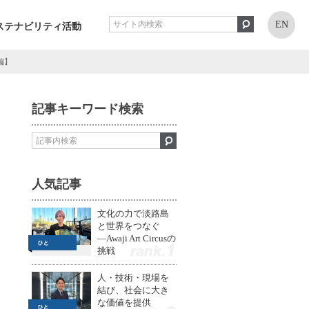
EN
ステナビリティ活動
編】
記事キーワード検索
人気記事
文化の力で淡路島
と世界をつなぐ
—Awaji Art Circusの
挑戦
1
人・技術・現場を
結び、社会に大き
な価値を提供