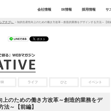
会社情報
IR情報
採用情報
サ
ニシアチブ)」
>
知的生産性向上のための働き方改革～創造的業務をデザインする方法～【前
HR
ライフ
ひと
イベント
向上のための働き方改革～創造的業務をデ
方法～【前編】