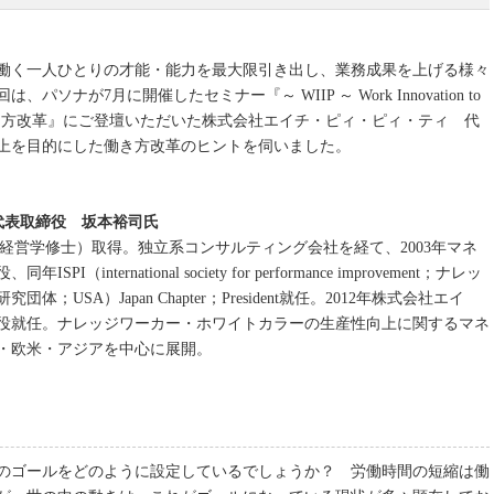
働く一人ひとりの才能・能力を最大限引き出し、業務成果を上げる様々
ナが7月に開催したセミナー『～ WIIP ～ Work Innovation to
産性向上と働き方改革』にご登壇いただいた株式会社エイチ・ピィ・ピィ・ティ 代
上を目的にした働き方改革のヒントを伺いました。
代表取締役 坂本裕司氏
BA（経営学修士）取得。独立系コンサルティング会社を経て、2003年マネ
ternational society for performance improvement；ナレッ
SA）Japan Chapter；President就任。2012年株式会社エイ
役就任。ナレッジワーカー・ホワイトカラーの生産性向上に関するマネ
・欧米・アジアを中心に展開。
のゴールをどのように設定しているでしょうか？ 労働時間の短縮は働