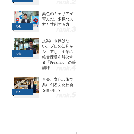
2
異色のキャリアが
育んだ、多様な人
材と共創する力
3
提案に限界はな
い。プロの知見を
シェアし、企業の
経営課題を解決す
る「ProShare」の醍
醐味
4
音楽、文化芸術で
共に創る文化社会
を目指して
5