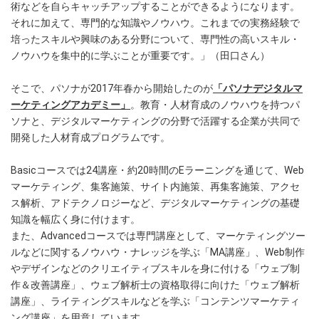
術などを自らキャッチアップすることができるようになります。
それに加えて、専門的な知識やノウハウ。これまでの実務経験で
培ったスキルや興味のある分野について、専門性の高いスキル・
ノウハウを集中的に学ぶことが重要です。」（田口さん）
そこで、パソナが2017年春から開始したのが
「パソナデジタルマ
ーケティングアカデミー」
。教育・人材育成のノウハウを持つパ
ソナと、デジタルマーケティングの分野で活躍する企業が共同で
開発した人材育成プログラムです。
Basicコースでは24講座・約20時間のEラーニングを通じて、Web
マーケティング、集客施策、サイト内施策、再集客施策、アクセ
ス解析、アドテクノロジーなど、デジタルマーケティングの基礎
知識を幅広く身に付けます。
また、Advancedコースでは専門講座として、マーケティングツー
ルなどに関するノウハウ・ナレッジを学ぶ「MA講座」、Web制作
やデザインなどのクリエイティブスキルを身に付ける「ウェブ制
作＆改善講座」、ウェブ解析士の資格取得に向けた「ウェブ解析
講座」、ライティングスキルなどを学ぶ「コンテンツマーケティ
ング講座」を用意しています。