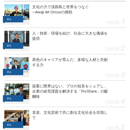
文化の力で淡路島と世界をつなぐ
—Awaji Art Circusの挑戦
1
人・技術・現場を結び、社会に大きな価値を
提供
2
異色のキャリアが育んだ、多様な人材と共創
する力
3
提案に限界はない。プロの知見をシェアし、
企業の経営課題を解決する「ProShare」の醍
醐味
4
音楽、文化芸術で共に創る文化社会を目指し
て
5