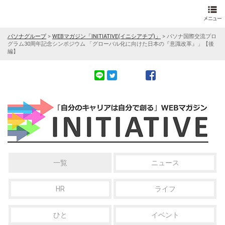
パソナグループ
>
WEBマガジン「INITIATIVE(イニシアチブ)」
>
パソナ国際交流プロ
グラム30周年記念シンポジウム 「グローバル化に向けた日本の『意識改革』」【後
編】
一覧
ニュース
HR
ライフ
ひと
イベント