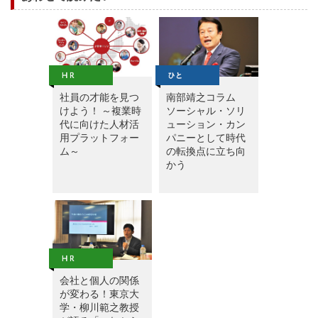
社員の才能を見つ
南部靖之コラム
けよう！ ～複業時
ソーシャル・ソリ
代に向けた人材活
ューション・カン
用プラットフォー
パニーとして時代
ム～
の転換点に立ち向
かう
会社と個人の関係
が変わる！東京大
学・柳川範之教授