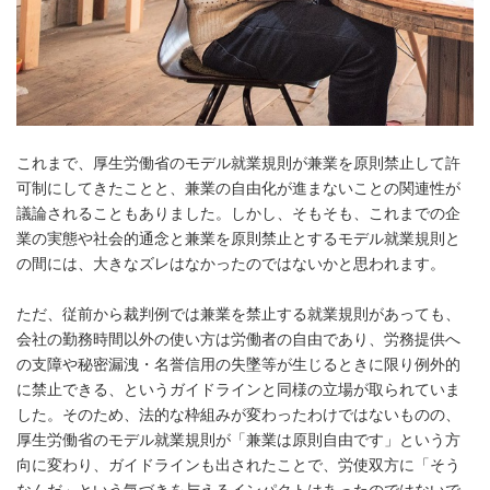
これまで、厚生労働省のモデル就業規則が兼業を原則禁止して許
可制にしてきたことと、兼業の自由化が進まないことの関連性が
議論されることもありました。しかし、そもそも、これまでの企
業の実態や社会的通念と兼業を原則禁止とするモデル就業規則と
の間には、大きなズレはなかったのではないかと思われます。
ただ、従前から裁判例では兼業を禁止する就業規則があっても、
会社の勤務時間以外の使い方は労働者の自由であり、労務提供へ
の支障や秘密漏洩・名誉信用の失墜等が生じるときに限り例外的
に禁止できる、というガイドラインと同様の立場が取られていま
した。そのため、法的な枠組みが変わったわけではないものの、
厚生労働省のモデル就業規則が「兼業は原則自由です」という方
向に変わり、ガイドラインも出されたことで、労使双方に「そう
なんだ」という気づきを与えるインパクトはあったのではないで