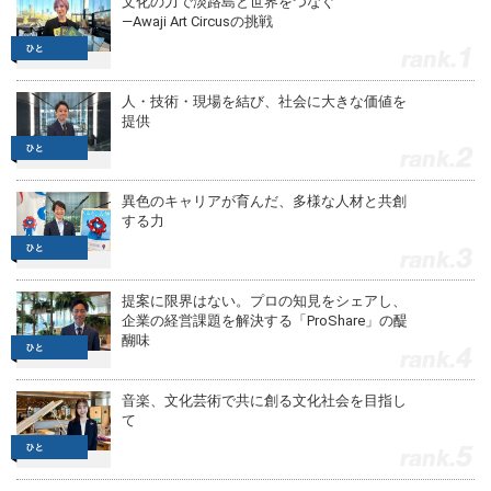
文化の力で淡路島と世界をつなぐ
—Awaji Art Circusの挑戦
1
人・技術・現場を結び、社会に大きな価値を
提供
2
異色のキャリアが育んだ、多様な人材と共創
する力
3
提案に限界はない。プロの知見をシェアし、
企業の経営課題を解決する「ProShare」の醍
醐味
4
音楽、文化芸術で共に創る文化社会を目指し
て
5