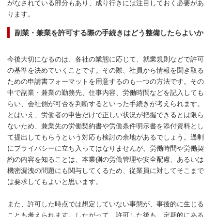
がなされている部分もあり、成り行きには注目しておく必要があ
ります。
副業・兼業を許可する際の
手続きはどう整備したら
よいか
今後大切になるのは、各社の業態に応じて、就業規則などで許可
の基準を決めていくことです。その際、社員から情報を聞き取る
ための申請書フォーマットを用意するのも一つの方法です。その
中で副業・兼業の勤務先、仕事内容、労働時間などを記入しても
らい、会社側が可否を判断するといった手続きが考えられます。
とはいえ、労働者の申告だけで正しい状況が把握できるとは限ら
ないため、兼業先の労働契約書や労働条件明示書を添付資料とし
て提出してもらうという対応も検討の余地があるでしょう。過剰
にプライバシーに立ち入ってはなりませんが、労働時間や労働契
約の内容を知ることは、本業側の労働管理や安全配慮、あるいは
機密漏洩の問題にも関与してくるため、従業員に対してそこまで
は要求してもよいと思います。
また、許可した時点では想定していない事態が、事後的に生じる
ことも考えられます。したがって、許可した後も、定期的にある