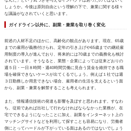
しょうか。今後は原則自由という理解の下で、兼業に関する様々
な議論がなされていくと思います。
ガイドライン以外に、
副業・兼業を取り巻く
変化
前述の人材不足のほかに、高齢化の観点があります。現在、65歳
までの雇用が義務付けられ、定年の引き上げや65歳までの継続雇
用制度の導入が進んでおり、将来的には70歳までの義務化も検討
されています。そうなると、業態・企業によっては従来どおりの
週５日・一日８時間・週40時間労働に見合う賃金を維持できる職
場を確保できないケースが出てくるでしょう。例えば１社では週
３日勤務しか用意できない場合、雇用者の生活を支えるという面
から、副業・兼業を解禁することも考えられます。
また、情報通信技術の発達も影響を及ぼすと思われます。すなわ
ち、従前であれば出社して行わなければならなかった業務が、在
宅でできるようになったことに加え、副業をインターネット上の
マッチングサイトなどを利用して探すことも容易になり、労働者
側にとってハードルが下がっている面はあるのではないでしょう