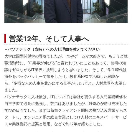
営業12年、そして人事へ
―パソナテック（当時）への入社理由を教えてください
大学は国際関係学の専攻でしたが、PCやゲームが大好きで、ちょうど就
職活動時に、“IT業界が伸びる”と言われていたこともあって、技術の知
識はゼロながらIT業界に挑戦しようと思いました。そして、学生時代は
海外をバックパッカーで旅をしたり、教育系NPOで活動した経験か
ら、“多様な人の人生を豊かにする仕事がしたい”と、人材業界を志望し
ました。
パソナテックに入社後は、ITについては会社が提供する入門基礎研修や
自主学習で必死に勉強し、苦労はありましたが、好奇心が勝り充実した
学びの日々でした。まずは新規クライアント開拓の飛び込み営業からス
タートし、エンジニア系の総合営業としてIT人材のエキスパートサービ
スや業務委託の提案と運用、などで約12年が経ちました。