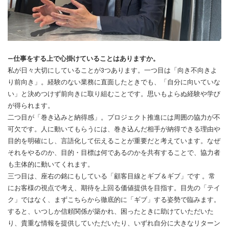
―
仕事をする上で心掛けていることはありますか。
私が日々大切にしていることが3つあります。一つ目は「向き不向きよ
り前向き」。経験のない業務に直面したときでも、「自分に向いていな
い」と決めつけず前向きに取り組むことです。思いもよらぬ経験や学び
が得られます。
二つ目が「巻き込みと納得感」。プロジェクト推進には周囲の協力が不
可欠です。人に動いてもらうには、巻き込んだ相手が納得できる理由や
目的を明確にし、言語化して伝えることが重要だと考えています。なぜ
それをやるのか、目的・目標は何であるのかを共有することで、協力者
も主体的に動いてくれます。
三つ目は、座右の銘にもしている「顧客目線とギブ＆ギブ」です 。常
にお客様の視点で考え、期待を上回る価値提供を目指す。目先の「テイ
ク」ではなく、まずこちらから徹底的に「ギブ」する姿勢で臨みます。
すると、いつしか信頼関係が築かれ、困ったときに助けていただいた
り、貴重な情報を提供していただいたり、いずれ自分に大きなリターン