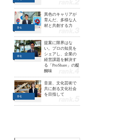
2
異色のキャリアが
育んだ、多様な人
材と共創する力
3
提案に限界はな
い。プロの知見を
シェアし、企業の
経営課題を解決す
る「ProShare」の醍
醐味
4
音楽、文化芸術で
共に創る文化社会
を目指して
5