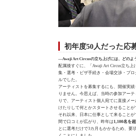
初年度50人だった応募
―Awaji Art Circusの立ち上げには、
配属後すぐに、「Awaji Art Cir
集・選考・ビザ手続き・会場交渉・プロ
ルでした。
アーティストを募集するにも、開催実績
りません。今思えば、当時の参加アーテ
りで、アーティスト個人宛てに直接メー
けたりして何とかスタートさせることが
それ以来、日本に仕事として来ることが
間で口コミが広がり、昨年は
1,100
とに選考だけで3カ月もかかるため、要
くことにしました。