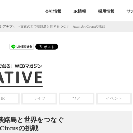
会社情報
IR情報
採用情報
サ
ニシアチブ)」
>
文化の力で淡路島と世界をつなぐ—Awaji Art Circusの挑戦
HR
ライフ
ひと
イベント
淡路島と世界をつなぐ
t Circusの挑戦