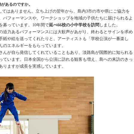
動があるのですか。
域の協力なくしてはありません。立ち上げの翌年から、島内3市の市や県にご協力を
。パフォーマンスや、ワークショップを地域の子供たちに届けられるよ
を募っています。10年間で
延べ66校の小中学校を訪問
しました。
の迫力あるパフォーマンスには大歓声があがり、終わるとサインを求め
手紙や絵を送ってくれたりと、アーティストも「学校公演が一番楽し
んのエネルギーをもらっています。
さんが自ら発信してくれていることもあり、淡路島が国際的に知られる
っています。日本全国から公演に訪れる観客も増え、島への来訪のきっ
ありますが成長を実感しています。