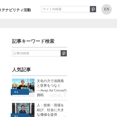
EN
ステナビリティ活動
記事キーワード検索
人気記事
文化の力で淡路島
と世界をつなぐ
—Awaji Art Circusの
挑戦
1
人・技術・現場を
結び、社会に大き
な価値を提供