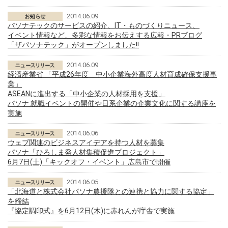
2014.06.09
パソナテックのサービスの紹介、IT・ものづくりニュース、
イベント情報など、多彩な情報をお伝えする広報・PRブログ
「ザパソナテック」がオープンしました!!
2014.06.09
経済産業省 「平成26年度 中小企業海外高度人材育成確保支援事
業」
ASEANに進出する「中小企業の人材採用を支援」
パソナ 就職イベントの開催や日系企業の企業文化に関する講座を
実施
2014.06.06
ウェブ関連のビジネスアイデアを持つ人材を募集
パソナ「ひろしま発人材集積促進プロジェクト」
6月7日(土)「キックオフ・イベント」広島市で開催
2014.06.05
「北海道と株式会社パソナ農援隊との連携と協力に関する協定」
を締結
『協定調印式』を6月12日(木)に赤れんが庁舎で実施