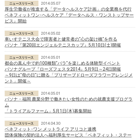
2014.05.07
厚生労働省が推進する「データヘルスケア計画」の全業務を代行
ベネフィットワン･ヘルスケア『データヘルス・ワンストップサー
ビス』開始
2014.05.02
車いすテニス大会で障害者と健常者の"心の架け橋"を作る
パソナ『第20回エンジェルテニスカップ』5月10日(土)開催
2014.05.01
都会の真ん中で約100種類"バラ"を楽しめる体験型イベント
パソナグループ『ローズフェスタ2014』5月9日～24日開催
～9日は"母の日"に贈る「プリザーブドローズフラワーアレンジメ
ント」開催～
2014.05.01
パソナ・福岡 農業分野で働きたい女性のための就農支援プログラ
ム
「トライアルファーム」5月1日(木)募集開始
2014.04.30
ベネフィット･ワン メットライフ アリコと連携
団体保険の契約法人へ福利厚生サービス「ベネフィット・ステー