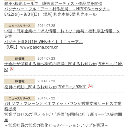
銀座･和光ホールで、障害者アーティスト作品展を開催
パソナハートフル「アート村作品展」～NIPPONのカタチ～
8/22(金)～8/31(日) 場所) 和光本館6階 和光ホール
2014.07.28
中国・日系企業の「求人情報」および「給与・福利厚生情報」を
充実
パソナ上海 8月1日 WEBサイトリニューアル
【URL】
www.pasona.com.cn
2014.07.23
子会社が保有する自己株式の取得に関するお知らせ(PDF File／15K
B)
2014.07.23
役員の異動に関するお知らせ(PDF File／93KB)
2014.07.22
7月 ソフトブレーンとベネフィット･ワンが営業支援サービスで業
務提携
営業プロセスの"見える化"と"評価"を同時に行う新サービス提供開
始
～営業社員の営業力強化とモチベーションアップを実現～