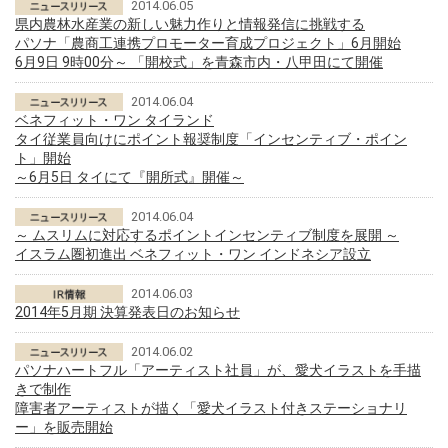
2014.06.05
県内農林水産業の新しい魅力作りと情報発信に挑戦する
パソナ「農商工連携プロモーター育成プロジェクト」6月開始
6月9日 9時00分～ 「開校式」を青森市内・八甲田にて開催
2014.06.04
ベネフィット・ワン タイランド
タイ従業員向けにポイント報奨制度「インセンティブ・ポイン
ト」開始
～6月5日 タイにて『開所式』開催～
2014.06.04
～ ムスリムに対応するポイントインセンティブ制度を展開 ～
イスラム圏初進出 ベネフィット・ワン インドネシア設立
2014.06.03
2014年5月期 決算発表日のお知らせ
2014.06.02
パソナハートフル「アーティスト社員」が、愛犬イラストを手描
きで制作
障害者アーティストが描く「愛犬イラスト付きステーショナリ
ー」を販売開始