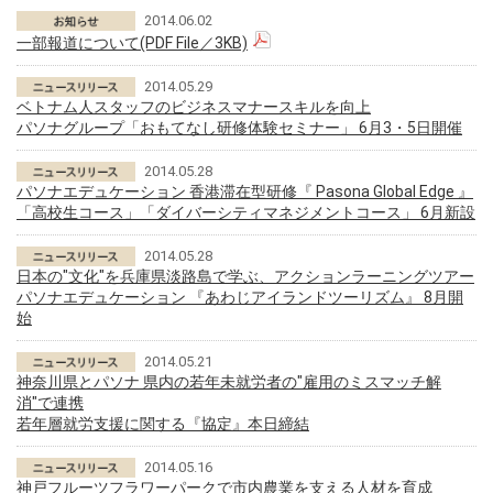
2014.06.02
一部報道について(PDF File／3KB)
2014.05.29
ベトナム人スタッフのビジネスマナースキルを向上
パソナグループ「おもてなし研修体験セミナー」 6月3・5日開催
2014.05.28
パソナエデュケーション 香港滞在型研修『 Pasona Global Edge 』
「高校生コース」「ダイバーシティマネジメントコース」 6月新設
2014.05.28
日本の"文化"を兵庫県淡路島で学ぶ、アクションラーニングツアー
パソナエデュケーション 『あわじアイランドツーリズム』 8月開
始
2014.05.21
神奈川県とパソナ 県内の若年未就労者の"雇用のミスマッチ解
消"で連携
若年層就労支援に関する『協定』本日締結
2014.05.16
神戸フルーツフラワーパークで市内農業を支える人材を育成