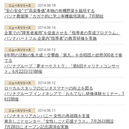
2014.06.18
"安心安全"で"高栄養価"本物の有機野菜を栽培する
パソナ農援隊『カガク的に学ぶ有機栽培講座』7月開始
2014.06.16
企業での"障害者雇用"を促進させる『指導者の育成プログラム』
パソナハートフル 企業内"指導者"の教育研修を実施
2014.06.13
6年間の活動の集大成！交響曲「第九」を合唱団と総勢300名で奏
でる
パソナグループ「夢オーケストラ」『第6回チャリティコンサー
ト』6月22日(日)開催
2014.06.12
ローカルスタッフのビジネスマナーの向上を図る
パソナグループ インドネシアで「おもてなし研修体験セミナー」1
6日開催
2014.06.11
パソナキャリアカンパニー 女性の再就職を支援
東京しごとセンター 『女性しごと応援テラス』 7月26日開設
7月28日に オープン記念講演会実施