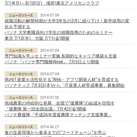
7/14(月)～8/10(日) 場所)東京アメリカンクラブ
2014.07.09
就職活動の解禁時期が大学3年生の3月に繰り下げ！新卒採用の変
化を予測する
パソナ 大学教職員向け学生の就職指導のためのセミナー
東京 7/10(木)、大阪 7/11(金)開催
2014.07.04
専門知識を学ぶセミナー実施 長期的なキャリア構築を支援
パソナ 『パソナ専門職種Week』 7月5日より開催
2014.07.04
県内IT産業を活性化する"Web・アプリ開発人材"を育成する
パソナテック 7月3日(木)から「IT産業人材育成事業」募集開始
2014.07.02
地域農業の持続的な発展 全国で"援農隊"の結成を目指す
『援農隊 第一回全国会議』7月4日(金)開催
パソナ農援隊『平成26年度援農隊マッチング支援事業』
2014.06.27
食の生産現場から食卓までの"フードチェーン"を学ぶ