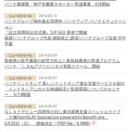
パソナ農援隊「神戸市農業サポーター育成事業」6月開始
2014.05.13
パソナグループ海外進出30周年 パソナアジア パソナエデュケーシ
ョン
『設立30周年記念式典』5月16日 香港で開催
挨拶/パソナグループ代表 南部靖之 講演/パソナグループ会長 竹中
平蔵
2014.05.09
島根県の若手農家の経営力向上と新規就農者の育成プログラム
パソナ 「しまねアグリビジネス実践スクール」開始
2014.05.07
パソナインドネシア 新しいインドネシア進出支援サービスを紹介
「インドネシアにおける地域経済と投資環境についてのセミナ
ー」 5/14開催
2014.05.07
ＧＬＡＹデビュー20周年の日に東北復興支援スペシャルライブ
「六魂Fes!×GLAY Special Live powered by Benefit one」
5月25日（日） 開催決定！(PDF File／678KB)