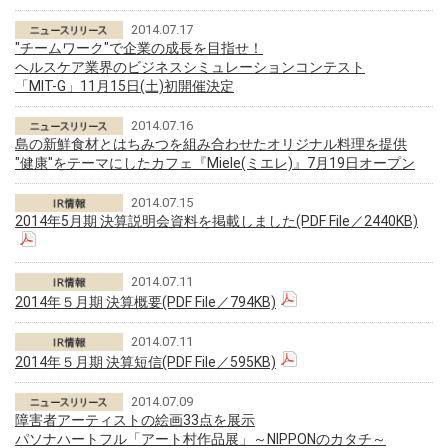
2014.07.17
"チームワーク"で企業の成長を目指せ！
ヘルスケア業界のビジネスシミュレーションコンテスト
「MIT-G」11月15日(土)初開催決定
2014.07.16
島の新鮮食材とはちみつを組み合わせたオリジナル料理を提供
"健康"をテーマにしたカフェ『Miele(ミエレ)』7月19日オープン
2014.07.15
2014年5月期 決算説明会資料を掲載しました(PDF File／2440KB)
2014.07.11
2014年５月期 決算概要(PDF File／794KB)
2014.07.11
2014年５月期 決算短信(PDF File／595KB)
2014.07.09
障害者アーティストの絵画33点を展示
パソナハートフル「アート村作品展」～NIPPONのカタチ～