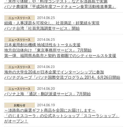
「米作り体験」や「料理コンテスト」などを淡路島で実施
パソナ農援隊『平成26年度フードチェーン食育活動推進事業』
2014.06.25
組織・人事課題を可視化し、社員満足・好業績を実現
パソナ台湾「社員意識調査サービス」開始
2014.06.25
日本雇用創出機構 地域活性をトータル支援
地方自治体向け 『東京事務所サービス』 7月開始
第一弾、福岡県糸島市と契約 首都圏でのシティセールスを支援
2014.06.23
海外の大学生20名が日本企業でインターンシップに参加
パソナグループ『パソナ国際交流プログラム 2014』6月26日開始
2014.06.20
パソナ上海 「通訳・翻訳派遣サービス」7月開始
2014.06.19
～淡路島の厳選ギフト商品を全国にお届けします～
「のじまスコーラ」の公式ネットショップ「スコーラショップ」
がオープン！