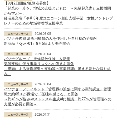
【9月2日開催/観覧者募集】
「起業の一歩を、地域の支援とともに ～先輩起業家と支援機関
から学ぶ～」
経済産業省「令和8年度ユニコーン創出支援事業（女性アントレプ
レナーのための地域密着型支援事業）
2026.08.05
パソナ丹後蔵 清酒用酵母のみを使用した自社初の芋焼酎
新商品『Kyo-701』8月5日より発売開始
2026.08.04
パソナグループ「天候指数保険」を活用
気候変動に伴う事業リスクへの備えを強化
～降雨による来場者数の変動等の事業影響に備える新たな取り組
み～
2026.08.04
パソナセーフティネット『管理職の孤独に関する実態調査』管理
職の約65％が職場で「孤独を感じる」と回答
～約40％が悩みやストレスを生成AIに相談、約77％が管理職への
支援が必要と回答～
2026.07.31