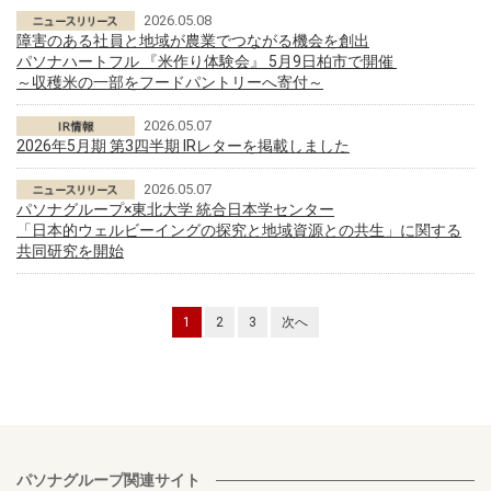
2026.05.08
障害のある社員と地域が農業でつながる機会を創出
パソナハートフル 『米作り体験会』 5月9日柏市で開催
～収穫米の一部をフードパントリーへ寄付～
2026.05.07
2026年5月期 第3四半期 IRレターを掲載しました
2026.05.07
パソナグループ×東北大学 統合日本学センター
「日本的ウェルビーイングの探究と地域資源との共生」に関する
共同研究を開始
1
2
3
次へ
パソナグループ関連サイト