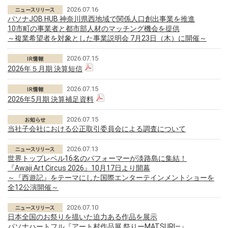
2026.07.16
パソナJOB HUB 神奈川県西地域で関係人口創出事業を推進
10市町の事業者と都市部人材のマッチング機会を提供
～複業希望者を対象とした事業説明会 7月23日（木）に開催～
2026.07.15
2026年５月期 決算短信
2026.07.15
2026年5月期 決算補足資料
2026.07.15
当社子会社における公正取引委員会による調査について
2026.07.13
世界トップレベル16名のパフォーマーが淡路島に集結！
『Awaji Art Circus 2026』10月17日より開幕
～『西遊記』をテーマにした国際エンターテインメントショーを
全12公演開催～
2026.07.10
日本全国のお祭りを描いた迫力ある作品を展示
パソナハートフル『アート村作品展 祭りーMATSURI―』