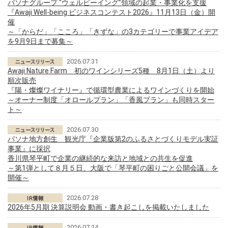
パソナグループ “ウェルビーイング”領域の起業・事業化を支援
『Awaji Well-being ビジネスコンテスト2026』11月13日（金）開
催
～「からだ」「こころ」「きずな」の3カテゴリーで事業アイデア
を9月9日まで募集～
2026.07.31
Awaji Nature Farm 初のワインシリーズ5種 8月1日（土）より
順次販売
『陽・燦燦ワイナリー』で循環型農業によるワインづくりを開始
～オーナー制度「オロールプラン」「香風プラン」も同時スター
ト～
2026.07.30
パソナ地方創生 観光庁『企業版第2のふるさとづくりモデル実証
事業』に採択
香川県琴平町で企業の継続的な来訪と地域との共生を促進
～第1弾として８月５日、大阪で「琴平町の困りごと公開会議」を
開催～
2026.07.28
2026年5月期 決算説明会 動画・書き起こしを掲載いたしました
2026.07.24