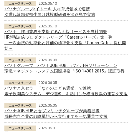
2026.06.10
パソナグループ×イトーキ 人材育成領域で連携
次世代幹部候補生向け越境型研修を淡路島で実施
2026.06.10
パソナ 採用業務を支援するAI面接サービスを自社開発
HR領域のAIプロダクトシリーズ「Careerシリーズ」第一弾
～一次面接の効率化と評価の標準化を支援『Career Gate』提供開
始～
2026.06.08
パソナグループ、パソナJOB HUB、パソナHRソリューション
環境マネジメントシステム国際規格『ISO 14001:2015』認証取得
2026.06.05
パソナと京セラ 「なかのこども選挙」で連携
電子投開票システム「デジ選®」を活用した模擬投票の運営を支援
2026.06.05
パソナJOB HUBとセブンリッチグループが業務提携
成長志向企業の戦略構想から実行までを一気通貫で支援
2026.06.01