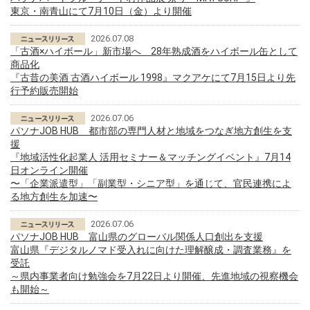
東京・南青山にて7月10日（金）より開催
2026.07.08
「古酒×ハイボール」新市場へ 28年熟成酒をハイボール缶として
商品化
『古昔の美酒 古酒ハイボール 1998』マクアケにて7月15日より先
行予約販売開始
2026.07.06
パソナJOB HUB 都市部の専門人材と地域をつなぎ地方創生を支
援
『地域活性化起業人 活用セミナー＆マッチングイベント』7月14
日オンライン開催
〜「企業派遣型」「副業型・シニア型」を通じて、官民連携によ
る地方創生を加速〜
2026.07.06
パソナJOB HUB 富山県のグローバル関係人口創出を支援
富山県『デジタルノマド受入れに向けた理解醸成・調査業務』を
受託
～県内事業者向け勉強会を7月22日より開催、先進地域の視察機会
も開始～