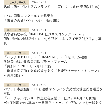
2026.07.02
熟成古酒のプレミアムブランド 「古昔(いにしえ)の美酒(びしゅ)」
２つの国際コンクールで金賞受賞
『古昔の美酒1998』 7月2日販売開始
2026.07.01
農水省補助事業『INACOMEビジネスコンテスト2026』
“農山漁村の地域活性化につながるビジネスアイデア”を7月より募
集
2026.07.01
「パソナJOB HUB」・「CAMPFIRE」・「CとH」が連携
奥能登地域の挑戦者応援プラットフォーム
『共創×OKUNOTO』7月1日開始
～珠洲市商店街で飲食起業を支援「奥能登サテライトキッチン」
も募集開始～
2026.06.30
パソナ日本総務部、ICJと連携 オンライン完結型の株主総会運営を
支援
『バーチャルオンリー株主総会支援サービス』を6月より開始
~制度対応※から準備・当日運営・アーカイブ配信までを一括支援