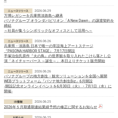
~
2026.06.29
万博レガシーを兵庫県淡路島へ継承
パソナグループ オランダパビリオン「A New Dawn」の譲渡契約を
締結
～社員が集うシンボリックなオフィスとして活用へ～
2026.06.26
兵庫県・淡路島 日本で唯一の常設海上アートステージ
『PASONA HARBOR STAGE』 7月17日開設
手塚治虫氏原作『火の鳥』の世界観を取り入れたこけら落とし公
演「ネイチャーバース ～誕生～」 本日よりチケット販売開始
2026.06.26
パソナグループの地方創生・観光ソリューションを全国へ展開
WEBプラットフォーム『パソナ地方創生Biz』6月開設
-開設記念オンラインイベントを6月30日（火）・7月1日（水）に
開催-
2026.06.25
2026年５月期通期連結業績予想の修正に関するお知らせ
2026.06.25