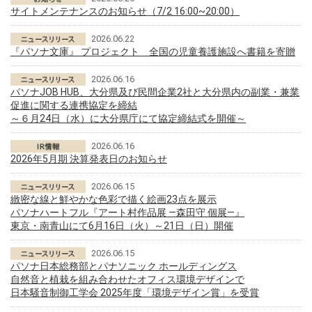
サイトメンテナンスのお知らせ（7/2 16:00~20:00）
2026.06.22
『パソナ文庫』 プロジェクト 全国の児童養護施設へ書籍を寄贈
2026.06.16
パソナJOB HUB、大分県及び民間企業2社と大分県内の副業・兼業
促進に関する連携協定を締結
～６月24日（水）に大分県庁にて協定締結式を開催～
2026.06.16
2026年5月期 決算発表日のお知らせ
2026.06.15
緻密な線と鮮やかな色彩で描く絵画23点を展示
パソナハートフル『アート村作品展 ―森田守 個展―』
東京・南青山にて6月16日（火）～21日（日）開催
2026.06.15
パソナ日本総務部とパナソニック ホールディングス
自然音と植栽を組み合わせたオフィス環境デザインで
日本騒音制御工学会 2025年度「環境デザイン賞」を受賞