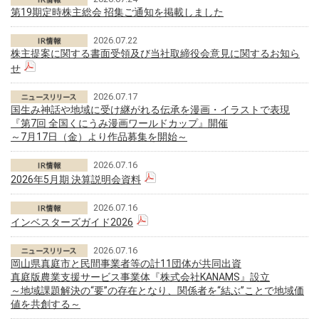
第19期定時株主総会 招集ご通知を掲載しました
2026.07.22
株主提案に関する書面受領及び当社取締役会意見に関するお知ら
せ
2026.07.17
国生み神話や地域に受け継がれる伝承を漫画・イラストで表現
『第7回 全国くにうみ漫画ワールドカップ』開催
～7月17日（金）より作品募集を開始～
2026.07.16
2026年5月期 決算説明会資料
2026.07.16
インベスターズガイド2026
2026.07.16
岡山県真庭市と民間事業者等の計11団体が共同出資
真庭版農業支援サービス事業体『株式会社KANAMS』設立
～地域課題解決の“要”の存在となり、関係者を“結ぶ”ことで地域価
値を共創する～