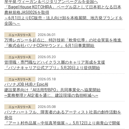
琴平発 ヴィーガン＆ベジタリアンベーグルを全国へ
「Bagel House KOTOHIRA」 ベーグル店として日本初となる日本
農林規格JAS0026を取得
～6月1日よりEC販売・法人向け卸を本格展開、地方発ブランドを
全国へ～
2026.06.01
万博レガシーを起点に、特許技術「軟骨伝導」の社会実装を推進
『株式会社パソナCCHサウンド』 6月1日事業開始
2026.05.20
管理職・専門職などハイクラス層のキャリア形成を支援
『パソナキャリア公式アプリ』5月20日より提供開始
2026.05.18
パソナJOB HUBとEpicAI
建設業界向け『AI活用型BPO』共同事業化へ協業開始
~業務整理とAI定着を通じ、建設現場の負担軽減へ~
2026.05.08
パソナハートフル、障害者のあるアーティスト社員の創作活動を
発信
『アート村作品展～中垣真琴個展～』5月12日より南青山で開催