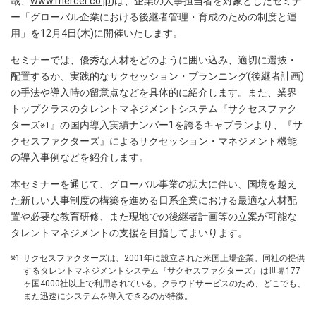
哉、
www.mercer.co.jp
)は、企業の人事担当者を対象としたセミナ
ー「グローバル企業における後継者管理・育成のための制度と運
用」を12月4日(木)に開催いたします。
セミナーでは、優秀な人材をどのように囲い込み、適切に選抜・
配置するか、実践的なサクセッション・プランニング(後継者計画)
の手法や導入時の留意点などを具体的に紹介します。また、業界
トップクラスのタレントマネジメントシステム『サクセスファク
ターズ
』の国内導入実績ナンバー1を誇るキャプランより、『サ
※1
クセスファクターズ』によるサクセッション・マネジメント機能
の導入事例などを紹介します。
本セミナーを通じて、グローバル事業の拡大に伴い、国境を越え
た新しい人事制度の構築を進める日系企業における最適な人材配
置や必要な教育研修、また現地での後継者計画等の立案が可能な
タレントマネジメントの支援を目指してまいります。
※1 サクセスファクターズは、2001年に設立された米国上場企業。同社の提供
するタレントマネジメントシステム『サクセスファクターズ』は世界177
ヶ国4000社以上で利用されている。クラウドサービスのため、どこでも、
また迅速にシステムを導入できるのが特徴。