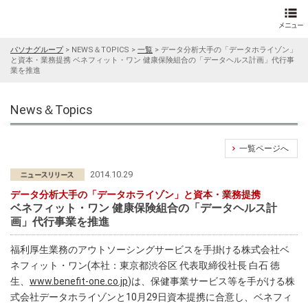
パソナグループ
>
NEWS＆TOPICS
>
一覧
>
データ分析大手の「データホライゾン」
と資本・業務提携 ベネフィット・ワン 健康保険組合の「データヘルス計画」代行事
業を推進
News＆Topics
一覧ページへ
2014.10.29
データ分析大手の「データホライゾン」と資本・業務提携
ベネフィット・ワン 健康保険組合の「データヘルス計
画」代行事業を推進
福利厚生業務のアウトソーシングサービスを手掛ける株式会社ベ
ネフィット・ワン(本社：東京都渋谷区 代表取締役社長 白石 徳
生、
www.benefit-one.co.jp
)は、保健事業サービス等を手がける株
式会社データホライゾンと10月29日資本提携に合意し、ベネフィ