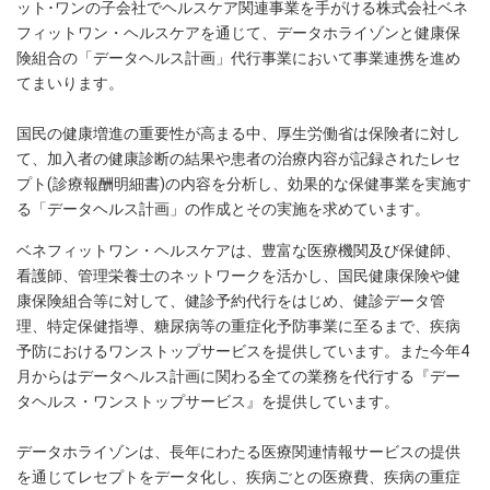
ット･ワンの子会社でヘルスケア関連事業を手がける株式会社ベネ
フィットワン・ヘルスケアを通じて、データホライゾンと健康保
険組合の「データヘルス計画」代行事業において事業連携を進め
てまいります。
国民の健康増進の重要性が高まる中、厚生労働省は保険者に対し
て、加入者の健康診断の結果や患者の治療内容が記録されたレセ
プト(診療報酬明細書)の内容を分析し、効果的な保健事業を実施す
る「データヘルス計画」の作成とその実施を求めています。
ベネフィットワン・ヘルスケアは、豊富な医療機関及び保健師、
看護師、管理栄養士のネットワークを活かし、国民健康保険や健
康保険組合等に対して、健診予約代行をはじめ、健診データ管
理、特定保健指導、糖尿病等の重症化予防事業に至るまで、疾病
予防におけるワンストップサービスを提供しています。また今年4
月からはデータヘルス計画に関わる全ての業務を代行する『デー
タヘルス・ワンストップサービス』を提供しています。
データホライゾンは、長年にわたる医療関連情報サービスの提供
を通じてレセプトをデータ化し、疾病ごとの医療費、疾病の重症