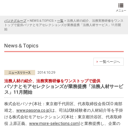
パソナグループ
>
NEWS＆TOPICS
>
一覧
>
法務人材の紹介、法務実務研修をワンス
トップで提供パソナとモアセレクションズが業務提携「法務人材サービス」11月開
始
News＆Topics
一覧ページへ
2014.10.29
法務人材の紹介、法務実務研修をワンストップで提供
パソナとモアセレクションズが業務提携「法務人材サービ
ス」11月開始
株式会社パソナ(本社：東京都千代田区、代表取締役会長CEO 南部
靖之、
www.pasona.co.jp
)は、司法試験経験者の人材紹介等を手掛
ける株式会社モアセレクションズ(本社：東京都渋谷区、代表取締
役 上原正義、
www.more-selections.com
)と業務提携し、企業の