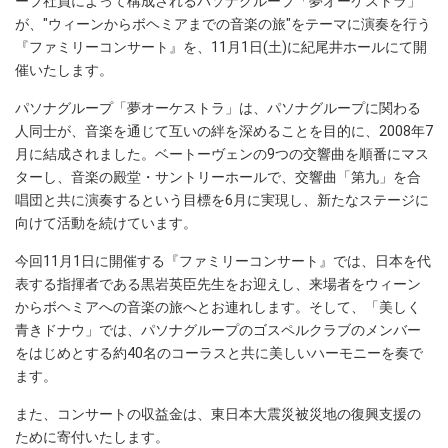
ープ社員によって構成されるパソナグループ「夢オーケストラ」
が、"ウィーンからボヘミアまでの音楽の旅"をテーマに演奏を行う
『ファミリーコンサート』を、11月1日(土)に紀尾井ホールにて開
催いたします。
パソナグループ「夢オーケストラ」は、パソナグループに関わる
人同士が、音楽を通じて互いの絆を深めることを目的に、2008年7
月に結成されました。ベートーヴェンの9つの交響曲を順番にマス
ターし、音楽の殿堂・サントリーホールで、交響曲「第九」を合
唱団と共に演奏するという目標を6月に実現し、新たなステージに
向けて活動を続けています。
今回11月1日に開催する『ファミリーコンサート』では、日本を代
表する指揮者である黒岩英臣先生をお迎えし、来場者をウィーン
からボヘミアへの音楽の旅へとお連れします。そして、「美しく
青きドナウ」では、パソナグループのゴスペルクラブのメンバー
をはじめとする約40名のコーラスと共に美しいハーモニーを奏で
ます。
また、コンサートの収益金は、東日本大震災被災地の復興支援の
ために寄付いたします。