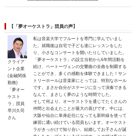
【「夢オーケストラ」団員の声】
私は音楽大学でフルートを専門に学んでいまし
た。就職後は自宅で子ども達にレッスンをした
り、小さなコンサートを開いたりしていました。
「夢オーケストラ」の設立当初から6年間活動を
クライア
続け、ベートーヴェンの交響曲の全曲を制覇する
ント企業
ことができ、多くの感動を体験できました！サン
(金融関係
トリーホールは音楽家にとっては、特別なホール
勤務)
です。まさか自分がステージに立って演奏できる
「夢オー
なんて、まさしく夢のような時間でした。
ケスト
そして何より、オーケストラを通じてたくさんの
ラ」団員
仲間と出会えたことが最大の喜びです。中には、
早川久司
大阪や仙台に単身赴任になっても新幹線を使って
さん
練習に通い続けている団員もいます。オーケスト
ラがきっかけで知り合い、結婚してお子さんが誕