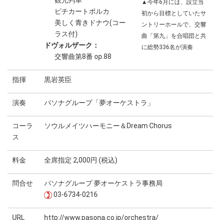
観光列車
▲今年6月には、設立当
ピチカートポルカ
初から目標としていたサ
美しく青きドナウ(コー
ントリーホールで、交響
ラス付)
曲「第九」を合唱団と共
ドヴォルザーク：
に総勢336名が演奏
交響曲第8番 op.88
指揮
黒岩英臣
演奏
パソナグループ「夢オーケストラ」
コーラ
ソウルメイツハーモニー＆Dream Chorus
ス
料金
全席指定 2,000円 (税込)
問合せ
パソナグループ 夢オーケストラ事務局
03-6734-0216
URL
http://www.pasona.co.jp/orchestra/