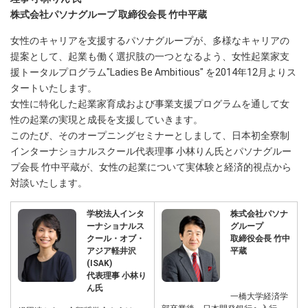
株式会社パソナグループ 取締役会長 竹中平蔵
女性のキャリアを支援するパソナグループが、多様なキャリアの
提案として、起業も働く選択肢の一つとなるよう、女性起業家支
援トータルプログラム"Ladies Be Ambitious" を2014年12月よりス
タートいたします。
女性に特化した起業家育成および事業支援プログラムを通して女
性の起業の実現と成長を支援していきます。
このたび、そのオープニングセミナーとしまして、日本初全寮制
インターナショナルスクール代表理事 小林りん氏とパソナグルー
プ会長 竹中平蔵が、女性の起業について実体験と経済的視点から
対談いたします。
学校法人インタ
株式会社パソナ
ーナショナルス
グループ
クール・オブ・
取締役会長 竹中
アジア軽井沢
平蔵
(ISAK)
代表理事 小林り
ん氏
一橋大学経済学