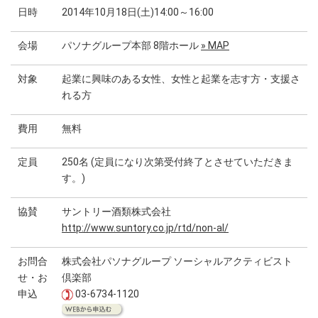
日時
2014年10月18日(土)14:00～16:00
会場
パソナグループ本部 8階ホール
» MAP
対象
起業に興味のある女性、女性と起業を志す方・支援さ
れる方
費用
無料
定員
250名 (定員になり次第受付終了とさせていただきま
す。)
協賛
サントリー酒類株式会社
http://www.suntory.co.jp/rtd/non-al/
お問合
株式会社パソナグループ ソーシャルアクティビスト
せ・お
倶楽部
申込
03-6734-1120