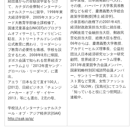
部卒業後、日本開発銀行へ入行。
経団連からの全額奨学金をうけ
その後、ハーバード大学客員准教
て、カナダの全寮制インターナシ
授などを経て、慶應義塾大学総合
ョナルスクールに留学。1998年東
政策学部教授(博士.経済学)。
大経済学部卒、2005年スタンフォ
小泉首相の政権下の2001年4月、
ード大教育学部修士課程修了。
経済財政政策担当大臣に就任後、
国連児童基金(UNICEF)のプログラ
内閣改造で金融担当大臣、郵政民
ムオフィサーとしてフィリピンに
営化担当大臣、総務大臣を歴任。
駐在、ストリートチルドレンの非
06年からは、慶應義塾大学教授、
公式教育に携わり、リーダーシッ
アカデミーヒルズ理事長、公益社
プ教育の必要性を痛感。学校を設
団法人日本経済研究センター研究
立するため、2008年8月に帰国。
顧問、世界経済フォーラム理事。
ダボス会議で知られる世界経済フ
2013年産業競争力会議メンバー、
ォーラムより「2012年度ヤング・
国家戦略特別区域諮問会議メンバ
グローバル・リーダーズ」に選
ー。サントリー学芸賞、エコノミ
出。
スト賞など受賞。女性ファッショ
アエラ「日本を立て直す100人」
ン誌『GLOW』(宝島社)にてコラム
(2012)、日経ビジネス「チェンジ
「知っていると役に立つ世間話」
メーカー・オブ・ザ・イヤー
連載中。
2013」等にも選出。2児の母。
学校法人インターナショナルスク
ール・オブ・アジア軽井沢(ISAK)
http://isak.jp/jp/