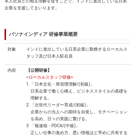
本人社員との相互理解を促すことで、インドに進出している日系
企業を支援してまいります。
パソナインディア 研修事業概要
対象
インドに進出している日系企業に勤務するローカルス
タッフ及び日本人駐在員
内容
【公開研修】
<ローカルスタッフ研修>
1. 「日本文化・商習慣理解/(初級)」
日系企業で働く心構え、ビジネススタイルの基礎を
理解する。
2. 「次世代リーダー育成/(初級)」
企業からの当人への期待を自覚し、モチベーション
を高め、日々の実践に繋げる。
3. 「報連相・PDCA/(中級)」
正しい仕事の進め方、悪い情報ほど早めに共有する