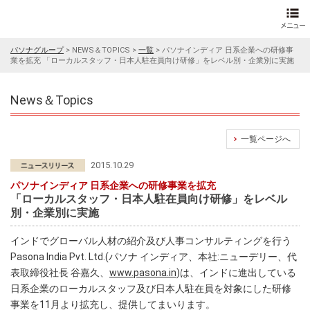
パソナグループ
>
NEWS＆TOPICS
>
一覧
>
パソナインディア 日系企業への研修事
業を拡充 「ローカルスタッフ・日本人駐在員向け研修」をレベル別・企業別に実施
News＆Topics
一覧ページへ
2015.10.29
パソナインディア 日系企業への研修事業を拡充
「ローカルスタッフ・日本人駐在員向け研修」をレベル
別・企業別に実施
インドでグローバル人材の紹介及び人事コンサルティングを行う
Pasona India Pvt. Ltd.(パソナ インディア、本社:ニューデリー、代
表取締役社長 谷嘉久、
www.pasona.in
)は、インドに進出している
日系企業のローカルスタッフ及び日本人駐在員を対象にした研修
事業を11月より拡充し、提供してまいります。