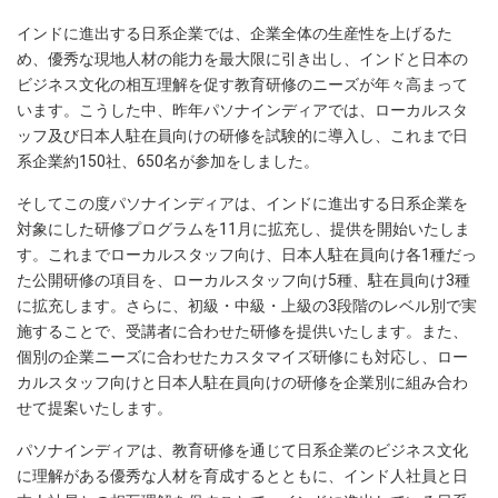
インドに進出する日系企業では、企業全体の生産性を上げるた
め、優秀な現地人材の能力を最大限に引き出し、インドと日本の
ビジネス文化の相互理解を促す教育研修のニーズが年々高まって
います。こうした中、昨年パソナインディアでは、ローカルスタ
ッフ及び日本人駐在員向けの研修を試験的に導入し、これまで日
系企業約150社、650名が参加をしました。
そしてこの度パソナインディアは、インドに進出する日系企業を
対象にした研修プログラムを11月に拡充し、提供を開始いたしま
す。これまでローカルスタッフ向け、日本人駐在員向け各1種だっ
た公開研修の項目を、ローカルスタッフ向け5種、駐在員向け3種
に拡充します。さらに、初級・中級・上級の3段階のレベル別で実
施することで、受講者に合わせた研修を提供いたします。また、
個別の企業ニーズに合わせたカスタマイズ研修にも対応し、ロー
カルスタッフ向けと日本人駐在員向けの研修を企業別に組み合わ
せて提案いたします。
パソナインディアは、教育研修を通じて日系企業のビジネス文化
に理解がある優秀な人材を育成するとともに、インド人社員と日