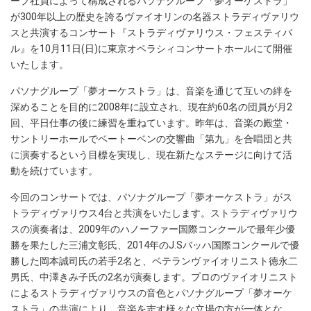
ープ社員によって構成されるパソナグループ「夢オーケストラ」
が300年以上の歴史を誇るヴァイオリンの名器ストラディヴァリウ
スと共演するコンサート『ストラディヴァリウス・フェスティバ
ル』を10月11日(日)に東京オペラシィコンサートホールにて開催
いたします。
パソナグループ「夢オーケストラ」は、音楽を通じて互いの絆を
深めることを目的に2008年に設立され、現在約60名の団員が月2
回、平日仕事の後に練習を重ねています。昨年は、音楽の殿堂・
サントリーホールでベートーベンの交響曲「第九」を合唱団と共
に演奏するという目標を実現し、現在新たなステージに向けて活
動を続けています。
今回のコンサートでは、パソナグループ「夢オーケストラ」がス
トラディヴァリウス4台と共演をいたします。ストラディヴァリウ
スの演奏者は、2009年のハノーファー国際コンクールで最年少優
勝を果たした三浦文彰氏、2014年のJ.Sバッハ国際コンクールで優
勝した岡本誠司氏の若手2名と、ベテランヴァイオリニスト徳永二
男氏、中澤きみ子氏の2名が演奏します。プロのヴァイオリニスト
によるストラディヴァリウスの音色とパソナグループ「夢オーケ
ストラ」の共演により、音楽を志す様々な立場の方が一体とな