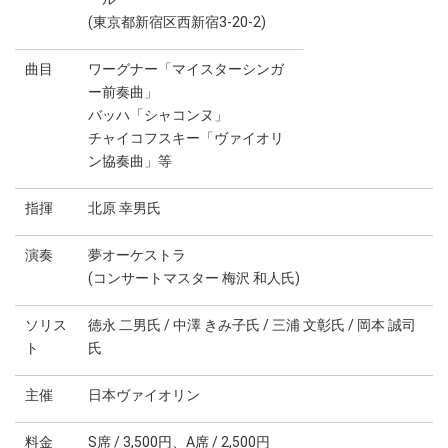
(東京都新宿区西新宿3-20-2)
曲目
ワーグナー「マイスターシンガ
ー前奏曲」
バッハ「シャコンヌ」
チャイコフスキー「ヴァイオリ
ン協奏曲」等
指揮
北原 幸男氏
演奏
夢オーケストラ
(コンサートマスター 梅沢 和人氏)
ソリス
徳永 二男氏 / 中澤 きみ子氏 / 三浦 文彰氏 / 岡本 誠司
ト
氏
主催
日本ヴァイオリン
料金
S席 / 3,500円、A席 / 2,500円