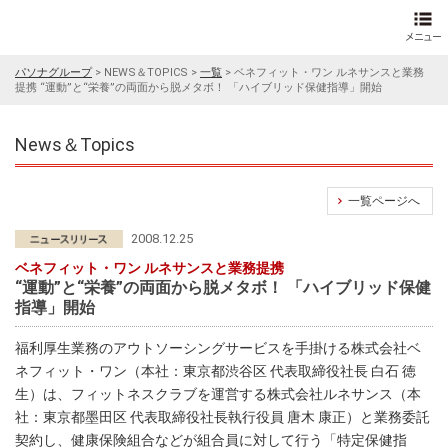
パソナグループ
>
NEWS＆TOPICS
>
一覧
>
ベネフィット・ワン ルネサンスと業務
提携 “運動”と“栄養”の両面から脱メタボ！ 「ハイブリッド保健指導」開始
News＆Topics
一覧ページへ
2008.12.25
ベネフィット・ワン ルネサンスと業務提携
“運動”と“栄養”の両面から脱メタボ！ 「ハイブリッド保健
指導」開始
福利厚生業務のアウトソーシングサービスを手掛ける株式会社ベ
ネフィット・ワン（本社：東京都渋谷区 代表取締役社長 白石 徳
生）は、フィットネスクラブを運営する株式会社ルネサンス（本
社：東京都墨田区 代表取締役社長執行役員 唐木 康正）と業務委託
契約し、健康保険組合などが組合員に対して行う「特定保健指