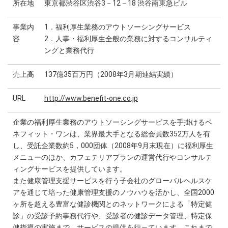
所在地
東京都渋谷区渋谷3－12－18 渋谷南東急ビル
事業内
1．福利厚生業務のアウトソーシングサービス
容
2．人事・福利厚生全般の業務に対するコンサルティ
ングと業務代行
売上高
137億35百万円（2008年3月期連結実績）
URL
http://www.benefit-one.co.jp
企業の福利厚生業務のアウトソーシングサービスを手掛けるベ
ネフィット・ワンは、業界最大手となる総会員数352万人を有
し、受託企業数約5，000団体（2008年9月末現在）に福利厚生
メニューのほか、カフェテリアプランの運営代行やコンサルテ
ィングサービスを提供しています。
また健康管理支援サービスを行う子会社のグローバルヘルスケ
アを通じて培った健康管理支援のノウハウを活かし、全国2000
ヶ所を超える豊富な健診機関とのネットワークによる「特定健
診」の受診予約事務代行や、受診者の健診データ管理、特定保
健指導の実施まで、サービスの提供を行っています。これまで