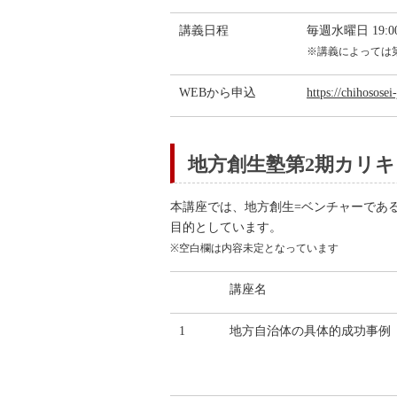
講義日程
毎週水曜日 19:00
※講義によっては
WEBから申込
https://chihosose
地方創生塾第2期カリ
本講座では、地方創生=ベンチャーであ
目的としています。
※空白欄は内容未定となっています
講座名
1
地方自治体の具体的成功事例