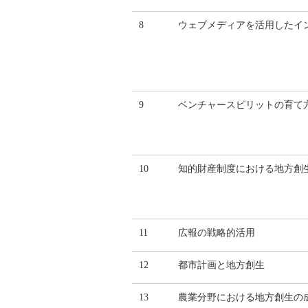
8
ウェブメディアを活用したイ
9
ベンチャースピリットの育て
10
知的財産制度における地方創
11
広報の戦略的活用
12
都市計画と地方創生
13
農業分野における地方創生の