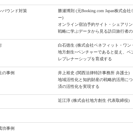
ンバウンド対策
勝瀬博則 (元Booking.com Japan
ー)
オンライン宿泊予約サイト・シェアリン
戦略に学ぶデータから見る訪日旅行者の
方
白石徳生 (株式会社ベネフィット・ワン 
地方創生=ベンチャーであると捉え、ベ
レプレナーシップを育成する
生の事例
井上裕史 (関西法律特許事務所 弁護士)
地域活性化と知的財産の戦略的活用につ
済の活性化を実現する
近江淳 (株式会社地方創生 代表取締役)
成功事例