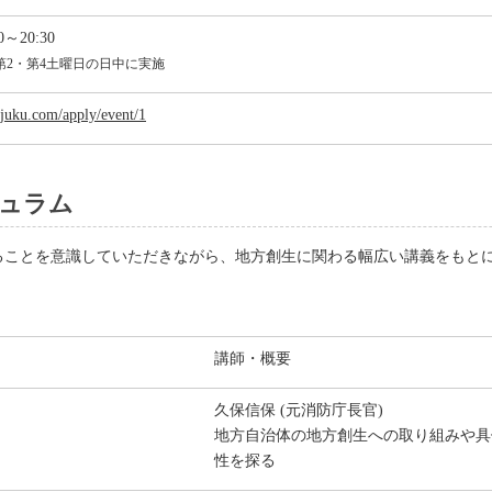
～20:30
第2・第4土曜日の日中に実施
i-juku.com/apply/event/1
キュラム
ることを意識していただきながら、地方創生に関わる幅広い講義をもと
講師・概要
久保信保 (元消防庁長官)
地方自治体の地方創生への取り組みや具
性を探る