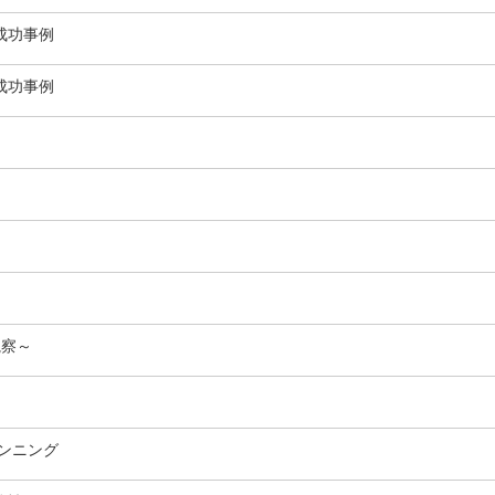
成功事例
成功事例
視察～
ンニング