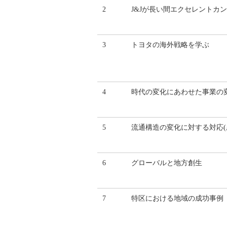
2
J&Jが長い間エクセレントカ
3
トヨタの海外戦略を学ぶ
4
時代の変化にあわせた事業の
5
流通構造の変化に対する対応(
6
グローバルと地方創生
7
特区における地域の成功事例