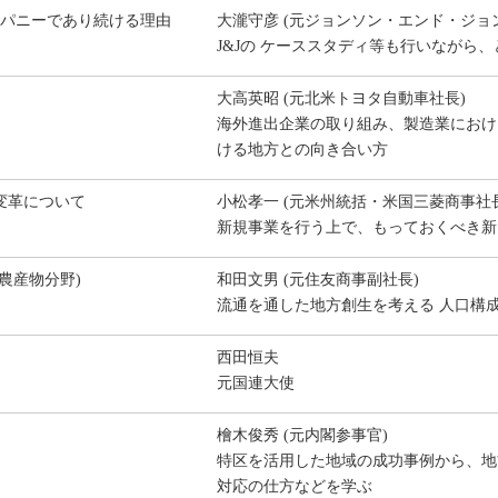
ンパニーであり続ける理由
大瀧守彦 (元ジョンソン・エンド・ジョ
J&Jの ケーススタディ等も行いながら
大高英昭 (元北米トヨタ自動車社長)
海外進出企業の取り組み、製造業におけ
ける地方との向き合い方
変革について
小松孝一 (元米州統括・米国三菱商事社
新規事業を行う上で、もっておくべき新
農産物分野)
和田文男 (元住友商事副社長)
流通を通した地方創生を考える 人口構
西田恒夫
元国連大使
檜木俊秀 (元内閣参事官)
特区を活用した地域の成功事例から、地
対応の仕方などを学ぶ