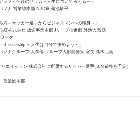
アップ～今後のサッカー人生について考える～」
ソナ 営業総本部 NBD室 菊池康平
み方～サッカー選手からビジネスマンへの転身～」
SAT株式会社 放送事業本部 Jリーグ推進部 外池大亮 氏
プワーク
 life of leadership ～人生は自分で決めよう～」
パソナグループ 人事部 グループ人財開発室 室長 髙木元義
クリエイション 株式会社に所属するサッカー選手(10名前後を予定）
 営業総本部