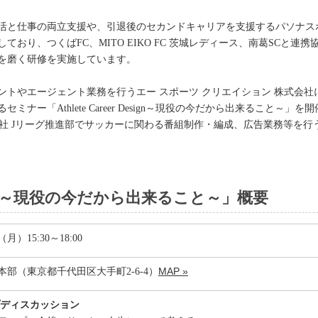
活と仕事の両立支援や、引退後のセカンドキャリアを支援するパソナス
おり、つくばFC、MITO EIKO FC 茨城レディース、南葛SCと
を磨く研修を実施しています。
ントやエージェント業務を行うエー スポーツ クリエイション 株式会
ナー「Athlete Career Design～現役の今だから出来ること～
会社 Jリーグ推進部でサッカーに関わる番組制作・編成、広告業務等を
r Design～現役の今だから出来ること～」概要
（月）15:30～18:00
MAP »
部（東京都千代田区大手町2-6-4）
プディスカッション