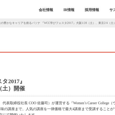
会社情報
IR情報
採用情報
サ
の豊かなキャリアを創るパソナ 『WCC学びフェスタ2017』大阪1/28（土）、東京2/4（土
タ2017』
4（土）開催
表取締役社長 COO 佐藤司）が運営する『Women’s Career Coll
味の講座まで、人気の講座を一律価格で最大4講座まで受講することができ
東京にて開催いたします。