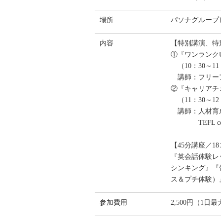
場所
パソナグループビ
内容
【特別講演、特
①『ワンランク
（10：30～11
講師：フリーア
②『キャリアチ
（11：30～12
講師：人材育成
TEFL certifi
【45分講座／1
『英会話体験レ
シンキング』『骨
ス＆プチ体験）
参加費用
2,500円（1