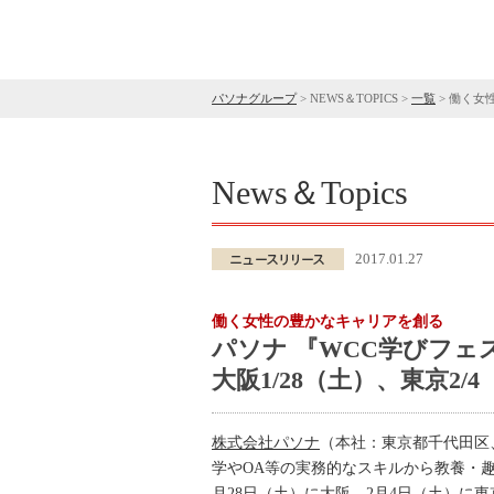
パソナグループ
>
NEWS＆TOPICS
>
一覧
>
働く女性
News＆Topics
2017.01.27
働く女性の豊かなキャリアを創る
パソナ 『WCC学びフェス
大阪1/28（土）、東京2/
株式会社パソナ
（本社：東京都千代田区、代
学やOA等の実務的なスキルから教養・趣
月28日（土）に大阪、2月4日（土）に