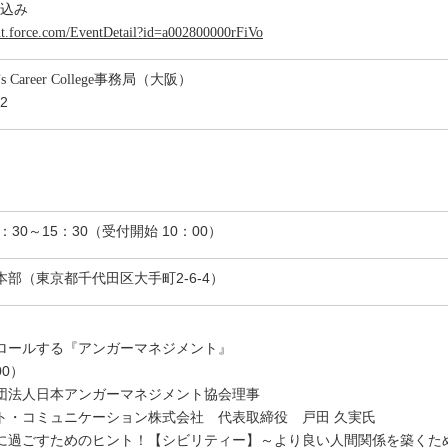
申込み
ent.force.com/EventDetail?id=a002800000rFiVo
 Career College事務局（大阪）
22
：30～15：30（受付開始 10：00）
部（東京都千代田区大手町2-6-4）
ロールする『アンガーマネジメント』
00）
法人日本アンガーマネジメント協会理事
ミュニケーション株式会社 代表取締役 戸田 久実氏
に過ごすためのヒント！【シビリティー】～より良い人間関係を築くた