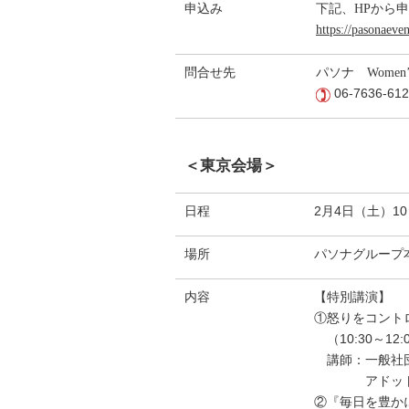
申込み
下記、HPから
https://pasonaev
問合せ先
パソナ Women’s
06-7636-61
＜東京会場＞
日程
2月4日（土）10
場所
パソナグループ本
内容
【特別講演】
①怒りをコント
（10:30～12:
講師：一般社団
アドット・コ
②『毎日を豊か