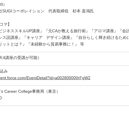
30）
SUGIコーポレイション 代表取締役 杉本 直鴻氏
9コマ】
ビジネススキルUP講座』『元CAが教える旅行術』『アロマ講座』『会計士
ンス語講座』『キャリア デザイン講座』『自分らしく輝き続けるため
リットとは？』『未経験から貿易事務に！』 等
日最大4講座の受講が可能）
Pから申込み
event.force.com/EventDetail?id=a002800000rFgW2
s Career College事務局（東京）
0