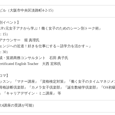
ル（大阪市中央区淡路町4-2-15）
別イベント】
UP♪元女子アナから学ぶ！働く女子のためのシーン別トーク術』
：15）
ナウンサー 堀 真理氏
ェンジへの近道！好きを仕事にする～語学力を活かす～』
：30）
・貿易商務コンサルタント 石田 典子氏
cated English Teacher 大西 宏和氏
8コマ】
ッスン』『マナー講座』『資格検定対策』『働く女子のタイムマネジメ
格診断倶楽部』『カメラ女子倶楽部』『誕生数秘学倶楽部』『OA初級体験（E
』『キャリアデザイン・ミニ講座』 等
日最大4講座の受講が可能）