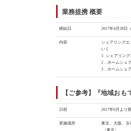
業務提携 概要
締結日
2017年4月28
内容
シェアリングエ
いく
1. シェアリ
2．ホームシェ
3．ホームシェ
【ご参考】『地域おも
日程
2017年6月より
実施場所
東京、大阪、京
〈東京〉