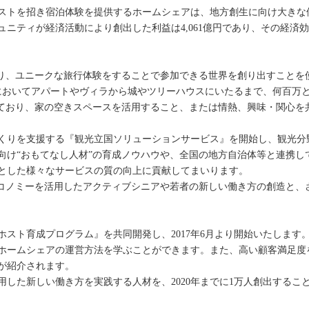
ストを招き宿泊体験を提供するホームシェアは、地方創生に向け大きな
bnbコミュニティが経済活動により創出した利益は4,061億円であり、その経済
ながり、ユニークな旅行体験をすることで参加できる世界を創り出すことを使
都市においてアパートやヴィラから城やツリーハウスにいたるまで、何百万
としており、家の空きスペースを活用すること、または情熱、興味・関心
くりを支援する『観光立国ソリューションサービス』を開始し、観光分
向け“おもてなし人材”の育成ノウハウや、全国の地方自治体等と連携し
とした様々なサービスの質の向上に貢献してまいります。
グエコノミーを活用したアクティブシニアや若者の新しい働き方の創造と
ホスト育成プログラム』を共同開発し、2017年6月より開始いたします
ホームシェアの運営方法を学ぶことができます。また、高い顧客満足度
が紹介されます。
した新しい働き方を実践する人材を、2020年までに1万人創出するこ