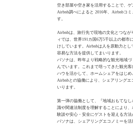
空き部屋や空き家を活用することで、ゲ
Airbnb調べによると 2016年、Air
す。
Airbnbは、旅行先で現地の文化とつ
ィでは、世界191カ国6万5千以上の
けしています。Airbnbは人を原動力
容易な方法を提供してまいります。
パソナは、昨年より戦略的な観光地域づ
んでいます。これまで培ってきた観光客
ハウを活かして、ホームシェアをはじめ
Airbnbとの協働により、シェアリン
いります。
第一弾の協働として、『地域おもてなし
識や関連法制度を理解することにより、
験談や安心・安全にゲストを迎える方法
パソナは、シェアリングエコノミーを活用