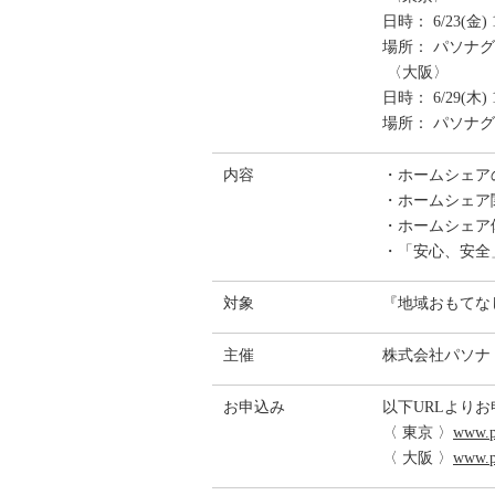
日時： 6/23(金
場所： パソナグ
〈大阪〉
日時： 6/29(木) 1
場所： パソナグ
内容
・ホームシェア
・ホームシェア
・ホームシェア
・「安心、安全
対象
『地域おもてな
主催
株式会社パソナ
お申込み
以下URLより
〈 東京 〉
www.pa
〈 大阪 〉
www.pa