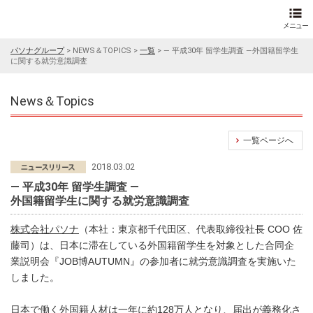
パソナグループ
>
NEWS＆TOPICS
>
一覧
>
― 平成30年 留学生調査 ―外国籍留学生
に関する就労意識調査
News＆Topics
一覧ページへ
2018.03.02
― 平成30年 留学生調査 ―
外国籍留学生に関する就労意識調査
株式会社パソナ
（本社：東京都千代田区、代表取締役社長 COO 佐
藤司）は、日本に滞在している外国籍留学生を対象とした合同企
業説明会『JOB博AUTUMN』の参加者に就労意識調査を実施いた
しました。
日本で働く外国籍人材は一年に約128万人となり、届出が義務化さ