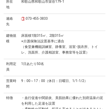
所在
和歌山県和歌山市栄谷179-1
地
連絡
073-455-3833
先
建物規
床面積1階315㎡、2階315㎡
模
※介護保険法設置基準に適合
（食堂兼機能訓練室、静養室、浴室･脱衣所、トイ
レ、洗面所、介護相談室、事務室等を設置）
利用定
1日あたり50名
員
営業時
9：00～17：00（休日：日曜日、1/1-1/2）
間
特徴
・血行促進や関節炎、美肌効果に優れた別府温泉の泥
を利用した足湯を設置