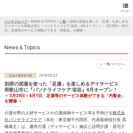
パソナグループ
>
NEWS＆TOPICS
>
一覧
>
別府の泥湯を使った「足湯」を楽しめる
デイサービス和歌山市に『パソナライフケア 栄谷』4月オープン！～ 3月29日～4月1
日、足湯等のサービス体験ができる「内覧会」を開催 ～
News＆Topics
一覧ページへ
2018.03.22
別府の泥湯を使った「足湯」を楽しめるデイサービス
和歌山市に『パソナライフケア 栄谷』4月オープン！
～ 3月29日～4月1日、足湯等のサービス体験ができる「内覧会」
を開催 ～
介護分野の人材サービスや介護保険サービス等を手掛ける
株式会
社パソナライフケア
（本社：東京都千代田区、代表取締役社長 髙
橋康之）は、通所介護（デイサービス）施設と訪問介護・居宅介