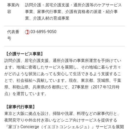
事業内
訪問介護・居宅介護支援・通所介護等のケアサービス
容
事業、家事代行事業、介護有資格者の派遣・紹介事
業、介護人材の育成事業
代表番
03-6895-9050
号
【介護サービス事業】
訪問介護、居宅介護支援、通所介護等の事業所運営を手掛けてい
ます。地域に密着したサービスを展開し、その地域に暮らす方々
がどのような状況にあっても安心して生活できるよう支援するこ
とで、社会福祉へ貢献しています。現在、東京都、茨城県、千葉
県、和歌山県、兵庫県の5 都県にて、27事業所（2017 年12月時
点）を運営しています。
【家事代行事業】
東京と大阪に拠点を設け、掃除や洗濯、料理などの家事代行と、
夜間見守りや外出付き添いなどシニア向けサービスを提供する
『家ゴトConcierge（イエゴトコンシェルジュ）』サービスを展開