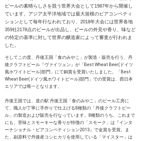
ビールの素晴らしさを競う世界大会として1987年から開催し
ています。アジア太平洋地域では最大規模のビアコンペティ
ションとして毎年行なわれており、2018年大会には世界各地
359社2178点のビールが出品し、ビールの外見や香り、味など
の特定の基準に対して世界の醸造家によって審査が行われま
した。
そしてこの度、丹後王国「食のみやこ」が製造・販売を行う、丹
後クラフトビール『ヴァイツェン』が「Best Wheat Beer(ドイツ
風ホワイトビール)部門」にて銅賞を受賞いたしました。「Best
Wheat Beer(ドイツ風ホワイトビール)部門」での受賞は、西日本
エリアでは唯一となります。
丹後王国では、道の駅 丹後王国「食のみやこ」のビール工房に
て、職人が丁寧に手作りで仕上げる8種類の「丹後クラフトビー
ル」の製造および販売を行なっています。8種類のうち、これまで
にも、苦味とスモーキーな香りが特徴の「スモーク」は『インタ
ーナショナル・ビアコンペティション2013』で金賞を受賞。ま
た、副原料で丹後産コシヒカリを使用している「マイスター」は