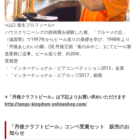
<山口 道生プロフィール>
ハウスクリニーングの技術職を経験した後、「ブルーメの丘」
（滋賀県）で1997年からビール造りの基礎を学び、1998年より
「丹後あじわいの郷」(現 丹後王国「食のみやこ」)にてビール製
造業務に従事。ビール造り歴、約20年。
受賞歴
・「インターナショナル・ビアコンペティション2013」金賞
・「インターナショナル・ビアカップ2017」銅賞
※「丹後クラフトビール」は下記よりお買い求めいただけます
http://tango-kingdom-onlineshop.com/
「丹後クラフトビール」コンペ受賞セット 販売のお
知らせ