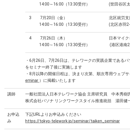
14:00～16:00（13:30受付）
(世田谷区太
3
7月20日（金）
北区就労支
14:00～16:00（13:30受付）
(北区赤羽2-
4
7月26日（木）
日本マイク
14:00～16:00（13:30受付）
(港区港南2
・6月26日、7月26日は、テレワークの実践企業である
をセミナー終了後に実施します
・8月以降の開催日程は、決まり次第、順次専用ウェブサ
eminar
）に掲載いたします
講師
一般社団法人日本テレワーク協会 主席研究員 中本秀樹
株式会社パソナ リンクワークスタイル推進統括 湯田健
お申込
下記URLよりお申込みください
み
https://tokyo-telework.jp/seminar/taiken_seminar