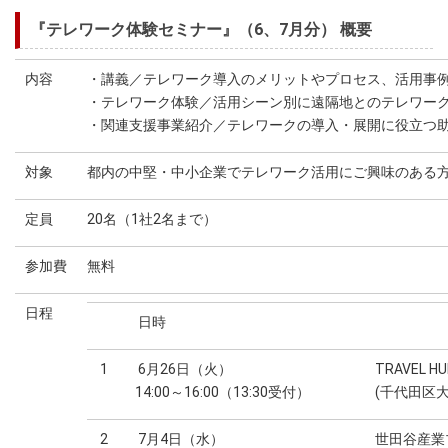
『テレワーク体験セミナー』（6、7月分） 概要
内容
・講義／テレワーク導入のメリットやプロセス、活用事
・テレワーク体験／活用シーン別に遠隔地とのテレワー
・関連支援事業紹介／テレワークの導入・展開に役立つ
対象
都内の中堅・中小企業でテレワーク活用にご興味のある
定員
20名（1社2名まで）
参加費
無料
日程
日時
1
6月26日（火）
TRAVEL HU
14:00～16:00（13:30受付）
(千代田区大
2
7月4日（水）
世田谷産業