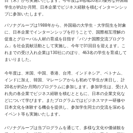
日（木）から実施いたします。今年度は9地域20名の優秀な外国籍
学生が約2か月間、日本企業でビジネス経験を積むインターンシッ
プに参加いたします。
パソナグループは1988年から、外国籍の大学生・大学院生を対象
に、日本企業でインターンシップを行うことで、国際相互理解の
促進とグローバル人材の育成を目指す「パソナ国際交流プログラ
ム」を社会貢献活動として実施し、今年で31回目を迎えます。こ
れまでの受け入れ企業は130社にのぼり、463名の学生を育成して
まいりました。
今年度は、米国、中国、香港、台湾、インドネシア、ベトナム、
インドに加え、韓国、マレーシアからも初めて学生が来日し、計
20名が約2か月間のプログラムに参加します。参加学生は、受け入
れ先の各企業でビジネス経験を積むとともに、日本の企業文化な
どについて学びます。またプログラムではビジネスマナー研修や
日本文化を体験する機会を提供し、参加学生同士の交流を深める
イベント等も実施いたします。
パソナグループは当プログラムを通じて、多様な文化や価値観を