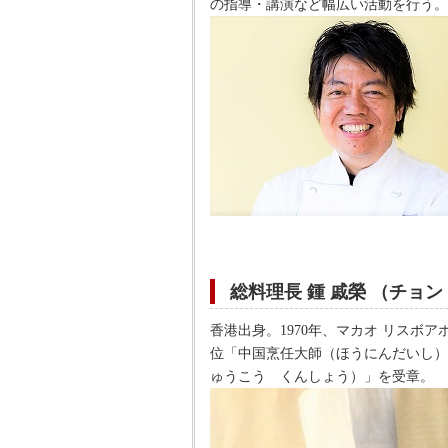
の指導・講演など幅広い活動を行う。
総料理長 鍾 戚榮 （チョン
香港出身。1970年、マカオ リスボ
位「中国烹任大師（ほうにんだいし）
ゅうこう くんしょう）」を受章。