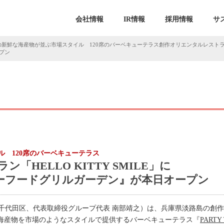
会社情報
IR情報
採用情報
サ
新鮮な海産物が並ぶ市場スタイル 120席のバーベキューテラス創作オリエンタルレストラン「HEL
ープン
 120席のバーベキューテラス
HELLO KITTY SMILE」に
E シーフードグリルガーデン』が本日オープン
千代田区、代表取締役グループ代表 南部靖之）は、兵庫県淡路島の創
海産物を市場のようなスタイルで提供するバーベキューテラス『
PART