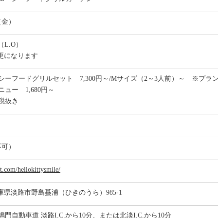
日（金）
0（L.O）
更になります
シーフードグリルセット 7,300円～/Mサイズ（2～3人前）～ ※プ
ュー 1,680円～
税抜き
不可）
rt.com/hellokittysmile/
 兵庫県淡路市野島蟇浦（ひきのうら）985-1
門自動車道 淡路I.C.から10分、または北淡I.C.から10分