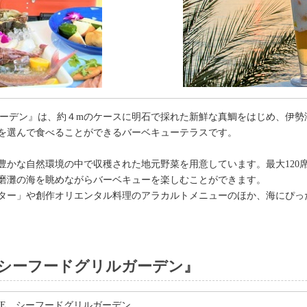
ドグリルガーデン』は、約４mのケースに明石で採れた新鮮な真鯛をはじめ、
を選んで食べることができるバーベキューテラスです。
豊かな自然環境の中で収穫された地元野菜を用意しています。最大120
磨灘の海を眺めながらバーベキューを楽しむことができます。
ッター」や創作オリエンタル料理のアラカルトメニューのほか、海にぴっ
CE シーフードグリルガーデン』
RACE シーフードグリルガーデン