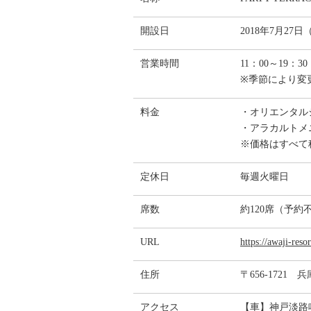
開設日
2018年7月27
営業時間
11：00～19：3
※季節により変
料金
・オリエンタル
・アラカルトメニ
※価格はすべて
定休日
毎週火曜日
席数
約120席（予約
URL
https://awaji-reso
住所
〒656-1721
アクセス
【車】神戸淡路鳴