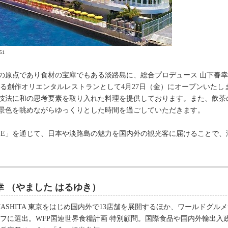
51
、日本の食の原点であり食材の宝庫でもある淡路島に、総合プロデュース 山下春
る創作オリエンタルレストランとして4月27日（金）にオープンいたし
技法に和の思考要素を取り入れた料理を提供しております。また、飲茶
景色を眺めながらゆっくりとした時間を過ごしていただきます。
 SMILE」を通じて、日本や淡路島の魅力を国内外の観光客に届けること
幸 （やました はるゆき）
YAMASHITA 東京をはじめ国内外で13店舗を展開するほか、ワールドグ
シェフに選出。WFP国連世界食糧計画 特別顧問。国際食品や国内外輸出