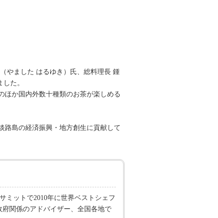
幸（やました はるゆき）氏、総料理長 鍾
ました。
のほか国内外数十種類のお茶が楽しめる
で、淡路島の経済振興・地方創生に貢献して
ルメサミットで2010年に世界ベストシェフ
入政府関係のアドバイザー、全国各地で