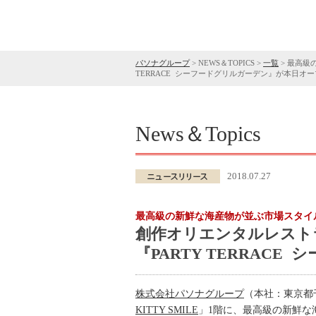
パソナグループ
>
NEWS＆TOPICS
>
一覧
>
最高級の
TERRACE シーフードグリルガーデン』が本日オ
News＆Topics
2018.07.27
最高級の新鮮な海産物が並ぶ市場スタイル
創作オリエンタルレストラン「
『PARTY TERRAC
株式会社パソナグループ
（本社：東京都
KITTY SMILE
」1階に、最高級の新鮮な