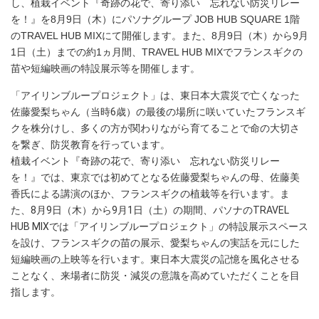
し、植栽イベント『奇跡の花で、寄り添い 忘れない防災リレー
を！』を8月9日（木）にパソナグループ JOB HUB SQUARE 1階
のTRAVEL HUB MIXにて開催します。また、8月9日（木）から9月
1日（土）までの約1ヵ月間、TRAVEL HUB MIXでフランスギクの
苗や短編映画の特設展示等を開催します。
「アイリンブループロジェクト」は、東日本大震災で亡くなった
佐藤愛梨ちゃん（当時6歳）の最後の場所に咲いていたフランスギ
クを株分けし、多くの方が関わりながら育てることで命の大切さ
を繋ぎ、防災教育を行っています。
植栽イベント『奇跡の花で、寄り添い 忘れない防災リレー
を！』では、東京では初めてとなる佐藤愛梨ちゃんの母、佐藤美
香氏による講演のほか、フランスギクの植栽等を行います。ま
た、8月9日（木）から9月1日（土）の期間、パソナのTRAVEL
HUB MIXでは「アイリンブループロジェクト」の特設展示スペース
を設け、フランスギクの苗の展示、愛梨ちゃんの実話を元にした
短編映画の上映等を行います。東日本大震災の記憶を風化させる
ことなく、来場者に防災・減災の意識を高めていただくことを目
指します。