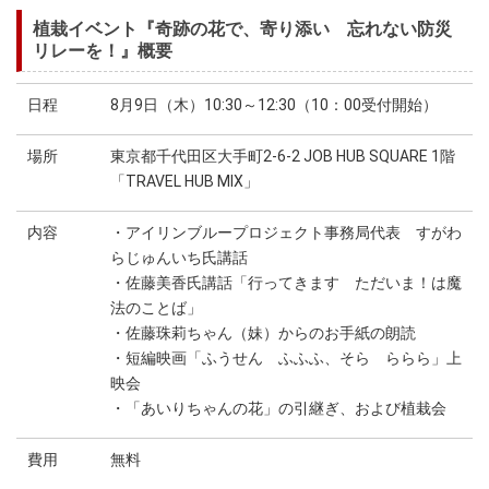
植栽イベント『奇跡の花で、寄り添い 忘れない防災
リレーを！』概要
日程
8月9日（木）10:30～12:30（10：00受付開始）
場所
東京都千代田区大手町2-6-2 JOB HUB SQUARE 1階
「TRAVEL HUB MIX」
内容
・アイリンブループロジェクト事務局代表 すがわ
らじゅんいち氏講話
・佐藤美香氏講話「行ってきます ただいま！は魔
法のことば」
・佐藤珠莉ちゃん（妹）からのお手紙の朗読
・短編映画「ふうせん ふふふ、そら ららら」上
映会
・「あいりちゃんの花」の引継ぎ、および植栽会
費用
無料