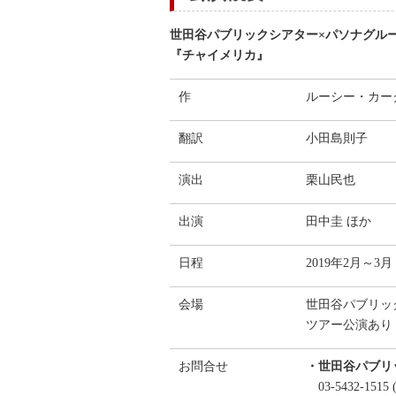
世田谷パブリックシアター×パソナグル
『チャイメリカ』
作
ルーシー・カー
翻訳
小田島則子
演出
栗山民也
出演
田中圭 ほか
日程
2019年2月～3月
会場
世田谷パブリッ
ツアー公演あり
お問合せ
・世田谷パブリ
03-5432-15