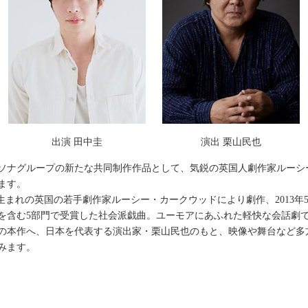
出演 田中圭
演出 栗山民也
ソナグループの新たな共同制作作品として、気鋭の英国人劇作家ルーシ
ます。
1984年生まれの英国の若手劇作家ルーシー・カークウッドにより劇作、2013
を含む5部門で受賞した社会派戯曲。ユーモアにあふれた軽快な会話劇
の本作へ、日本を代表する演出家・栗山民也のもと、映像や舞台など多
みます。