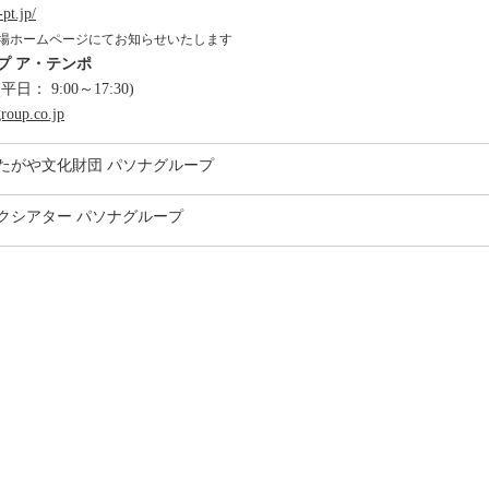
-pt.jp/
劇場ホームページにてお知らせいたします
プ ア・テンポ
 (平日： 9:00～17:30)
roup.co.jp
たがや文化財団 パソナグループ
クシアター パソナグループ