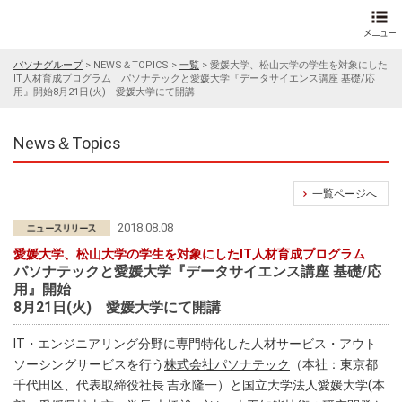
パソナグループ
>
NEWS＆TOPICS
>
一覧
>
愛媛大学、松山大学の学生を対象にした
IT人材育成プログラム パソナテックと愛媛大学『データサイエンス講座 基礎/応
用』開始8月21日(火) 愛媛大学にて開講
News＆Topics
一覧ページへ
2018.08.08
愛媛大学、松山大学の学生を対象にしたIT人材育成プログラム
パソナテックと愛媛大学『データサイエンス講座 基礎/応
用』開始
8月21日(火) 愛媛大学にて開講
IT・エンジニアリング分野に専門特化した人材サービス・アウト
ソーシングサービスを行う
株式会社パソナテック
（本社：東京都
千代田区、代表取締役社長 吉永隆一）と国立大学法人愛媛大学(本