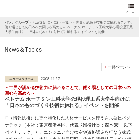
パソナグループ
>
NEWS＆TOPICS
>
一覧
>
～世界が認める技術力に触れることで、
働く場としての日本への関心を高める～ ベトナム ホーチミン工科大学の現役理工系
大学生向けに 「日本のものづくり技術に触れる」イベントを開催
News＆Topics
一覧ページへ
2008.11.27
～世界が認める技術力に触れることで、働く場としての日本への
関心を高める～
ベトナム ホーチミン工科大学の現役理工系大学生向けに
「日本のものづくり技術に触れる」イベントを開催
IT（情報技術）に専門特化した人材サービスを行う株式会社パソ
ナテック（本社：東京都渋谷区、代表取締役社長：森本 宏一 以下
パソナテック）と、エンジニア向け検定や資格認定を行なう株式