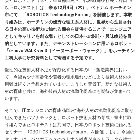
会社ロボテスト（本社：東京都目黒区、代表取締役社長：谷口 恒
以下ロボテスト）は、
来る12月4日（木）、ベトナム ホーチミン
市にて、「ROBOTICS Technology Forum」を開催します。本取
り組みは、ホーチミンの優秀な理工系人材に、世界から注目され
る日本の高い技術力に触れる機会を提供することで「エンジニア
としてキャリアを創る場」としての日本への関心・興味喚起を目
的としています。また、デモンストレーションに用いるロボット
「e-nuvo WALK ver.3（イーヌーボー・ウォーク）」をホーチミン
工科大学に研究資料として寄贈する予定です。
慢性的な技術人材不足が深刻化する日本のIT・製造業界におい
て、今後も少子高齢化や若者の理系離れなどにより技術人材の採
用難は続くと予想されています。こうした背景下、新たな技術人
材の育成と共に、海外技術人材の流動化促進にも期待が集まって
います。
そこで、ITエンジニアの育成･輩出や海外人材の流動化促進に取り
組んできたパソナテックと、ロボット技術人材の育成・輩出に取
り組んできたロボテストは共同で、日本のロボット技術に触れる
セミナー「ROBOTICS Technology Forum」を開催します。今回の
セミナーは、パソナテックのベトナム拠点がネットワークを持つ