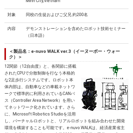
Minh City,Vietnam
対象
同校の生徒およびご父兄 約200名
内容
デモンストレーションを含めたロボット技術セミナー
（日本語）
＜製品名：e-nuvo WALK ver.3（イーヌーボー・ウォー
ク）＞
12関節（12自由度）と、各関節に搭載
されたCPUで分散制御を行なう本格的
な2足歩行システムです。ロボット本
体内部は、自動車などの車載ネットワ
ークで標準的に利用されているCANバ
ス（Controller Area Network）を用い
てネットワーク化されています。さら
に、Microsoft Robotics Studioを活用
し、バーチャルロボットと、リアルロボットを組み合わせた開発
環境を構築することも可能です。e-nuvo WALKは、経済産業省主