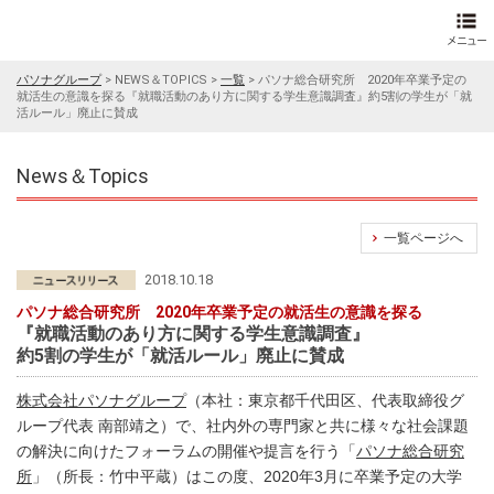
パソナグループ
>
NEWS＆TOPICS
>
一覧
>
パソナ総合研究所 2020年卒業予定の
就活生の意識を探る『就職活動のあり方に関する学生意識調査』約5割の学生が「就
活ルール」廃止に賛成
News＆Topics
一覧ページへ
2018.10.18
パソナ総合研究所 2020年卒業予定の就活生の意識を探る
『就職活動のあり方に関する学生意識調査』
約5割の学生が「就活ルール」廃止に賛成
株式会社パソナグループ
（本社：東京都千代田区、代表取締役グ
ループ代表 南部靖之）で、社内外の専門家と共に様々な社会課題
の解決に向けたフォーラムの開催や提言を行う「
パソナ総合研究
所
」（所長：竹中平蔵）はこの度、2020年3月に卒業予定の大学