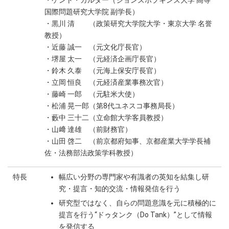
・ケント・カルダー（ジョンズホプキンズ大学 高等
国際問題研究大学院 副学長）
・黒川 清 （政策研究大学院大学・東京大学 名誉
教授）
・近藤 誠一 （元文化庁長官）
・堺屋 太一 （元経済企画庁長官）
・鈴木 久泰 （元海上保安庁長官）
・立岡 恒良 （元経済産業事務次官）
・藤崎 一郎 （元駐米大使）
・松浦 晃一郎（第8代ユネスコ事務局長）
・藪中 三十二（立命館大学客員教授）
・山﨑 達雄 （前財務官）
・山田 啓二 （前京都府知事、京都産業大学学長補
佐・法務部法政策学科教授）
特長
幅広い分野の専門家や有識者の英知を結集し研
究・提言・知的交流・情報発信を行う
研究型ではなく、自らの問題意識を元に積極的に
提言を行う“ドゥタンク（Do Tank）”として情報
を発信する