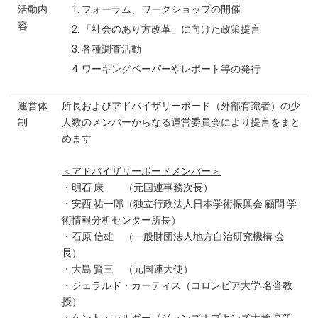
活動内
フォーラム、ワークショップの開催
容
「社会のあり方改革」に向けた政策提言
各種調査活動
ワーキングペーパーやレポート等の発行
運営体
所長およびアドバイザリーボード（外部有識者）の少
制
人数のメンバーからなる運営委員会により提言をまと
めます
＜アドバイザリーボードメンバー＞
・明石 康 （元国連事務次長）
・安西 祐一郎（独立行政法人日本学術振興会 顧問 学
術情報分析センター所長）
・石原 信雄 （一般財団法人地方自治研究機構 会
長）
・大島 賢三 （元国連大使）
・ジェラルド・カーティス（コロンビア大学 名誉教
授）