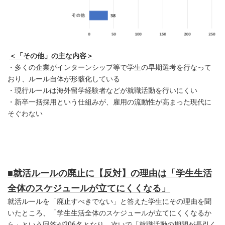
＜「その他」の主な内容＞
・多くの企業がインターンシップ等で学生の早期選考を行なって
おり、ルール自体が形骸化している
・現行ルールは海外留学経験者などが就職活動を行いにくい
・新卒一括採用という仕組みが、雇用の流動性が高まった現代に
そぐわない
■就活ルールの廃止に【反対】の理由は「学生生活
全体のスケジュールが立てにくくなる」
就活ルールを「廃止すべきでない」と答えた学生にその理由を聞
いたところ、「学生生活全体のスケジュールが立てにくくなるか
ら」という回答が206名となり、次いで「就職活動の期間が長引く