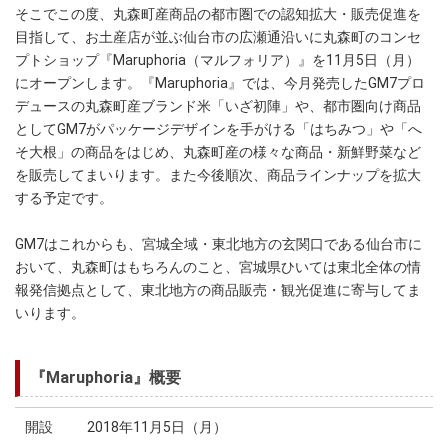
そこでこの度、丸森町産商品の都市圏での認知拡大・販売促進を
目指して、お土産店が並ぶ仙台市の広瀬通沿いに丸森町のコンセ
プトショップ『Maruphoria（マルフォリア）』を11月5日（月）
にオープンします。『Maruphoria』では、今月発売したGM7プロ
デュースの丸森町産ブランド米「いざ初陣」や、都市圏向け商品
としてGM7がパッケージデザインを手がける「はちみつ」や「へ
そ大根」の商品をはじめ、丸森町産の様々な商品・新鮮野菜など
を販売してまいります。また今後順次、商品ラインナップを拡大
する予定です。
GM7はこれからも、宮城全域・東北地方の玄関口である仙台市に
おいて、丸森町はもちろんのこと、宮城県ひいては東北全体の情
報発信拠点として、東北地方の商品販売・観光促進に寄与してま
いります
。
『Maruphoria』概要
開設
2018年11月5日（月）