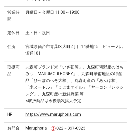
営業時
月曜日～金曜日 11:00～19:00
間
定休日
土・日・祝日
住所
宮城県仙台市青葉区大町2丁目14番地15 ビューノ広
瀬通101
取扱商
丸森町ブランド米「いざ初陣」、丸森町耕野産のはち
品
みつ「MARUMORI HONEY」、丸森町筆甫地区の特産
品「ひっぽのへそ大根」、丸森町産の「あんぽ柿」
「米ヌードル」「えごまオイル」「ヤーコンドレッシ
ング」、丸森町産の新鮮野菜 等
※取扱商品は今後順次拡大予定
HP
https://www.maruphoria.com
お問合
Maruphoria
022－397-6923