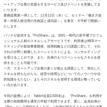
ートアップ企業の支援をするサービス及びイベントを実施してま
いります。
業務提携第一弾として、12月12日（水）に、セミナー『働き方改
革～外部人材活用の失敗談と成功談～』を東京・大手町で開催い
たします。
パソナが提供する『ProShare』は、20代～40代の若手層プロフェ
ッショナル人材のスキルシェアサービスです。利用者はWEBマー
ケティングや新規事業開発、採用戦略などの課題に対して、それ
ぞれの分野に精通したスペシャリストによる、コンサルティング
を受けることができ、また、自身のもつスペシャルなスキルを提
供することも可能です。
一方、スタートアップ企業の多くが抱える課題として、突出した
スキルを持ちながらも、経営や採用などについてのノウハウや法
的知識をもたない、またそのスキルを習得する環境が整っていな
い点があります。
今回の提携により、fabbit会員2,500名は、『ProShare』を利用す
る際の初期費用を通常の半額で利用できます。更に、会員自身が
『Pro』として登録することで、ご自身が有するスキルを活かす案