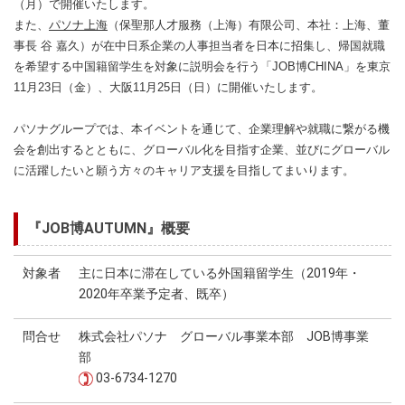
（月）で開催いたします。
また、
パソナ上海
（保聖那人才服務（上海）有限公司、本社：上海、董
事長 谷 嘉久）が在中日系企業の人事担当者を日本に招集し、帰国就職
を希望する中国籍留学生を対象に説明会を行う「JOB博CHINA」を東京
11月23日（金）、大阪11月25日（日）に開催いたします。
パソナグループでは、本イベントを通じて、企業理解や就職に繋がる機
会を創出するとともに、グローバル化を目指す企業、並びにグローバル
に活躍したいと願う方々のキャリア支援を目指してまいります。
『JOB博AUTUMN』概要
対象者
主に日本に滞在している外国籍留学生（2019年・
2020年卒業予定者、既卒）
問合せ
株式会社パソナ グローバル事業本部 JOB博事業
部
03-6734-1270