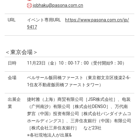
jobhaku@pasona.com.cn
URL
イベント専用URL
https://www.pasona.com.cn/jp/
9417
＜東京会場＞
日時
11月23日（金）10：00-17：00（受付開始9：30）
会場
ベルサール飯田橋ファースト（東京都文京区後楽2-6-
1住友不動産飯田橋ファーストタワー）
出展企
捷时雅（上海）商贸有限公司［JSR株式会社］、电装
業
（广州南沙）有限公司［株式会社DENSO］、万代南
梦宫（中国）投资有限公司［株式会社バンダイナムコ
ホールディングス］、三井住友銀行（中国）有限公司
［株式会社三井住友銀行］ など23社
※各社現地法人が出展&