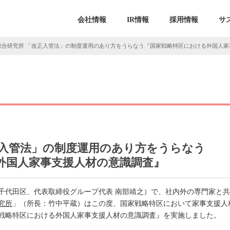
会社情報
IR情報
採用情報
サ
総合研究所 「改正入管法」の制度運用のあり方をうらなう『国家戦略特区における外国人家
正入管法」の制度運用のあり方をうらなう
外国人家事支援人材の意識調査』
千代田区、代表取締役グループ代表 南部靖之）で、社内外の専門家と
究所
」（所長：竹中平蔵）はこの度、国家戦略特区において家事支援人
戦略特区における外国人家事支援人材の意識調査』を実施しました。