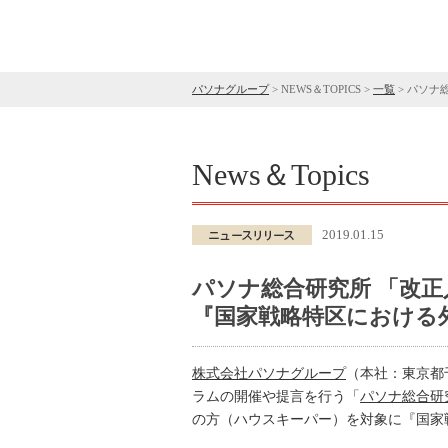
パソナグループ
>
NEWS＆TOPICS
>
一覧
>
パソナ
News＆Topics
2019.01.15
パソナ総合研究所 「改
『国家戦略特区における
株式会社パソナグループ
（本社：東京都
ラムの開催や提言を行う「
パソナ総合研
の方（ハウスキーパー）を対象に『国家