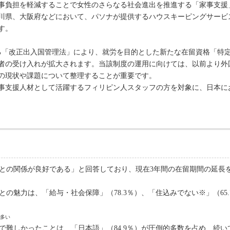
の家事負担を軽減することで女性のさらなる社会進出を推進する「家事支
川県、大阪府などにおいて、パソナが提供するハウスキーピングサービ
す。
れる「改正出入国管理法」により、就労を目的とした新たな在留資格「特定
者の受け入れが拡大されます。当該制度の運用に向けては、以前より外
の現状や課題について整理することが重要です。
事支援人材として活躍するフィリピン人スタッフの方を対象に、日本に
用者との関係が良好である」と回答しており、現在3年間の在留期間の延長
との魅力は、「給与・社会保障」（78.3％）、「住込みでない※」（65
が多い
で難しかったことは、「日本語」（84.9％）が圧倒的多数を占め、続いて