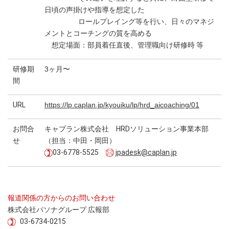
日頃の声掛けや指導を想定した
ロールプレイング等を行い、日々のマネジ
メントとコーチングの質を高める
想定場面：部員着任直後、管理職向け研修時 等
研修期
3ヶ月〜
間
URL
https://lp.caplan.jp/kyouiku/lp/hrd_aicoaching/01
お問合
キャプラン株式会社 HRDソリューション事業本部
せ
（担当：中田・岡田）
03-6778-5525
jpadesk@caplan.jp
報道関係の方からのお問い合わせ
株式会社パソナグループ 広報部
03-6734-0215