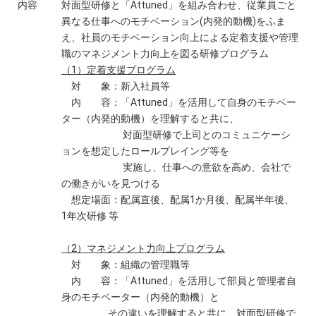
内容
対面型研修と「Attuned」を組み合わせ、従業員ごと
異なる仕事へのモチベーション(内発的動機)をふま
え、社員のモチベーション向上による定着支援や管理
職のマネジメント力向上を図る研修プログラム
（1）定着支援プログラム
対 象：新入社員等
内 容：「Attuned」を活用して自身のモチベー
ター（内発的動機）を理解すると共に、
対面型研修で上司とのコミュニケーシ
ョンを想定したロールプレイング等を
実施し、仕事への意欲を高め、会社で
の働きがいを見つける
想定場面：配属直後、配属1か月後、配属半年後、
1年次研修 等
（2）マネジメント力向上プログラム
対 象：組織の管理職等
内 容：「Attuned」を活用して部員と管理者自
身のモチベーター（内発的動機）と
その違いを理解すると共に、対面型研修で