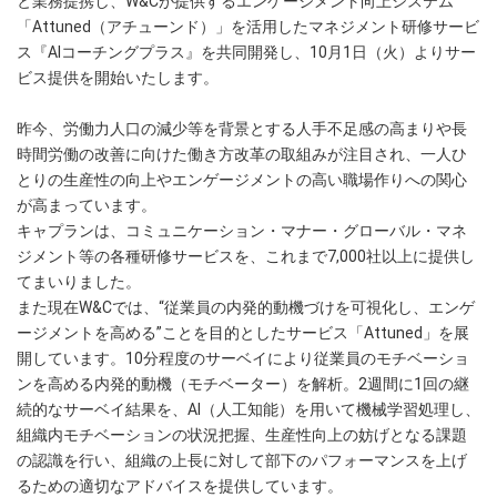
と業務提携し、W&Cが提供するエンゲージメント向上システム
「Attuned（アチューンド）」を活用したマネジメント研修サービ
ス『AIコーチングプラス』を共同開発し、10月1日（火）よりサー
ビス提供を開始いたします。
昨今、労働力人口の減少等を背景とする人手不足感の高まりや長
時間労働の改善に向けた働き方改革の取組みが注目され、一人ひ
とりの生産性の向上やエンゲージメントの高い職場作りへの関心
が高まっています。
キャプランは、コミュニケーション・マナー・グローバル・マネ
ジメント等の各種研修サービスを、これまで7,000社以上に提供し
てまいりました。
また現在W&Cでは、“従業員の内発的動機づけを可視化し、エンゲ
ージメントを高める”ことを目的としたサービス「Attuned」を展
開しています。10分程度のサーベイにより従業員のモチベーショ
ンを高める内発的動機（モチベーター）を解析。2週間に1回の継
続的なサーベイ結果を、AI（人工知能）を用いて機械学習処理し、
組織内モチベーションの状況把握、生産性向上の妨げとなる課題
の認識を行い、組織の上長に対して部下のパフォーマンスを上げ
るための適切なアドバイスを提供しています。