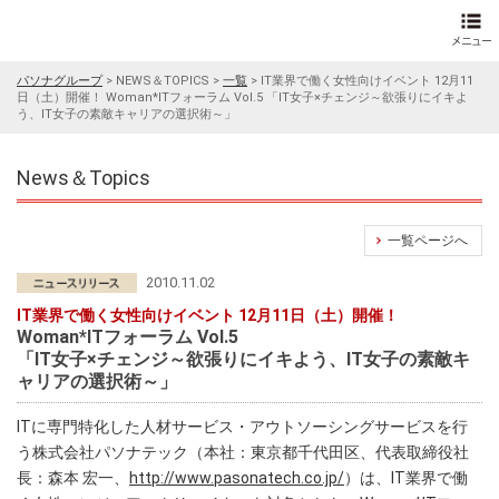
パソナグループ
>
NEWS＆TOPICS
>
一覧
>
IT業界で働く女性向けイベント 12月11
日（土）開催！ Woman*ITフォーラム Vol.5 「IT女子×チェンジ～欲張りにイキよ
う、IT女子の素敵キャリアの選択術～」
News＆Topics
一覧ページへ
2010.11.02
IT業界で働く女性向けイベント 12月11日（土）開催！
Woman*ITフォーラム Vol.5
「IT女子×チェンジ～欲張りにイキよう、IT女子の素敵キ
ャリアの選択術～」
ITに専門特化した人材サービス・アウトソーシングサービスを行
う株式会社パソナテック（本社：東京都千代田区、代表取締役社
長：森本 宏一、
http://www.pasonatech.co.jp/
）は、IT業界で働