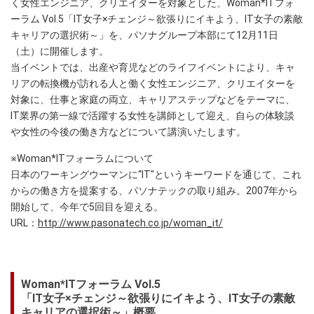
く女性エンジニア、クリエイターを対象とした、Woman*ITフォ
ーラム Vol.5「IT女子×チェンジ～欲張りにイキよう、IT女子の素敵
キャリアの選択術～」を、パソナグループ本部にて12月11日
（土）に開催します。
当イベントでは、出産や育児などのライフイベントにより、キャ
リアの転換機が訪れる人と働く女性エンジニア、クリエイターを
対象に、仕事と家庭の両立、キャリアステップなどをテーマに、
IT業界の第一線で活躍する女性を講師として迎え、自らの体験談
や女性の今後の働き方などについて講演いたします。
※Woman*ITフォーラムについて
日本のワーキングウーマンに“IT"というキーワードを通じて、これ
からの働き方を提案する、パソナテックの取り組み。2007年から
開始して、今年で5回目を迎える。
URL：
http://www.pasonatech.co.jp/woman_it/
Woman*ITフォーラム Vol.5
「IT女子×チェンジ～欲張りにイキよう、IT女子の素敵
キャリアの選択術～」概要