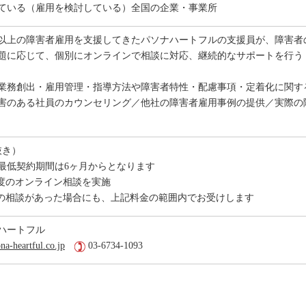
ている（雇用を検討している）全国の企業・事業所
0社以上の障害者雇用を支援してきたパソナハートフルの支援員が、障害
題に応じて、個別にオンラインで相談に対応、継続的なサポートを行う
業務創出・雇用管理・指導方法や障害者特性・配慮事項・定着化に関す
害のある社員のカウンセリング／他社の障害者雇用事例の提供／実際の
税抜き）
最低契約期間は6ヶ月からとなります
程度のオンライン相談を実施
の相談があった場合にも、上記料金の範囲内でお受けします
ハートフル
a-heartful.co.jp
03-6734-1093