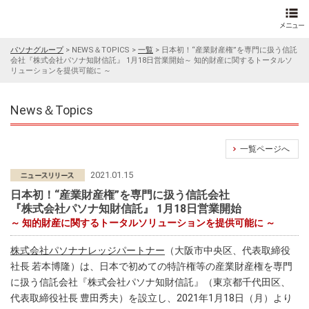
パソナグループ
>
NEWS＆TOPICS
>
一覧
>
日本初！“産業財産権”を専門に扱う信託
会社『株式会社パソナ知財信託』 1月18日営業開始～ 知的財産に関するトータルソ
リューションを提供可能に ～
News＆Topics
一覧ページへ
2021.01.15
日本初！“産業財産権”を専門に扱う信託会社
『株式会社パソナ知財信託』 1月18日営業開始
～ 知的財産に関するトータルソリューションを提供可能に ～
株式会社パソナナレッジパートナー
（大阪市中央区、代表取締役
社長 若本博隆）は、日本で初めての特許権等の産業財産権を専門
に扱う信託会社『株式会社パソナ知財信託』（東京都千代田区、
代表取締役社長 豊田秀夫）を設立し、2021年1月18日（月）より