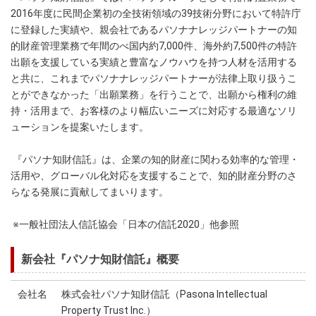
2016年度に民間企業初の全技術領域の39技術分野において特許庁
に登録した実績や、親会社であるパソナナレッジパートナーの知
的財産管理業務で年間のべ国内約7,000件、海外約7,500件の特許
出願を支援している実績と豊富なノウハウを持つ人材を活用する
と共に、これまでパソナナレッジパートナーが法律上取り扱うこ
とができなかった「出願業務」を行うことで、出願から権利の維
持・活用まで、お客様のより幅広いニーズに対応する最適なソリ
ューションを提案いたします。
『パソナ知財信託』は、企業の知的財産に関わる効率的な管理・
活用や、グローバル化対応を支援することで、知的財産分野のさ
らなる発展に貢献してまいります。
※一般社団法人信託協会「日本の信託2020」他参照
新会社『パソナ知財信託』概要
会社名
株式会社パソナ知財信託（Pasona Intellectual
Property Trust Inc.）