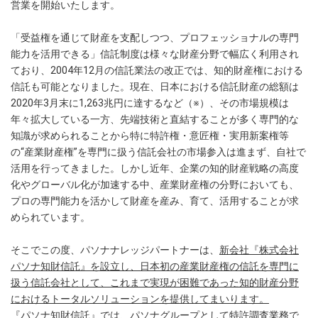
営業を開始いたします。
「受益権を通じて財産を支配しつつ、プロフェッショナルの専門
能力を活用できる」信託制度は様々な財産分野で幅広く利用され
ており、2004年12月の信託業法の改正では、知的財産権における
信託も可能となりました。現在、日本における信託財産の総額は
2020年3月末に1,263兆円に達するなど（※）、その市場規模は
年々拡大している一方、先端技術と直結することが多く専門的な
知識が求められることから特に特許権・意匠権・実用新案権等
の“産業財産権”を専門に扱う信託会社の市場参入は進まず、自社で
活用を行ってきました。しかし近年、企業の知的財産戦略の高度
化やグローバル化が加速する中、産業財産権の分野においても、
プロの専門能力を活かして財産を産み、育て、活用することが求
められています。
そこでこの度、パソナナレッジパートナーは、
新会社『株式会社
パソナ知財信託』を設立し、日本初の産業財産権の信託を専門に
扱う信託会社として、これまで実現が困難であった知的財産分野
におけるトータルソリューションを提供してまいります。
『パソナ知財信託』では、パソナグループとして特許調査業務で